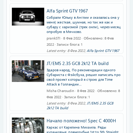
Alfa Sprint GTV 1967
Собрали Юльку в Англии и оказалась она у
меня) жесткая, шумная, но так же как и
субару с харизмой (трек онли), через месяц
опробую в Мячково.
prankSTI
8 Фев 2022
Обновлено
8 Фев
2022
Записи блога
1
Latest entry:
8 Фев 2022
,
Alfa Sprint GTV 1967
JT/EMS 2.35 GC8 2k12 TA build
Здаров народ, По рекомендации одного
Субариста с Фэйсбука, pешил написать про
свой проект который я строю для Time
Attack в Голландии...
Misha Charoudin
8 Фев 2022
Обновлено
8
Фев 2022
Записи блога
1
Latest entry:
8 Фев 2022
,
JT/EMS 2.35 GC8
2k12 TA build
Начало положено! Spec C 4000H
Каркас от Карелина Михаила. Ряды
кулачковые, прямозубые 1st to 5th Straight