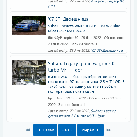
Latest entry:
29 Янв 2022
,
Альфонс Legacy B4
(BE)
'07 STi Двоешница
Subaru Impreza WRX STI GDB EDM WR Blue
Mica EJ257 6MT DCCD
iRoNSyP_region60
29 Янв 2022
Обновлено
29 Янв 2022
Записи блога
1
Latest entry:
29 Янв 2022
,
'07 STi Двоешница
Subaru Legacy grand wagon 2.0
turbo M/T - Igor
в июне 2007 г. был приобретен легасик
гранд вагон 97 года выпуска, 2.5 А/Т 4WD. В
такой комплектации у меня он пробыл
полтора года, пока в один...
Igor_Kam
29 Янв 2022
Обновлено
29 Янв
2022
Записи блога
1
Latest entry:
29 Янв 2022
,
Subaru Legacy
grand wagon 2.0 turbo M/T - Igor
First
Last
Назад
3 из 7
Вперёд