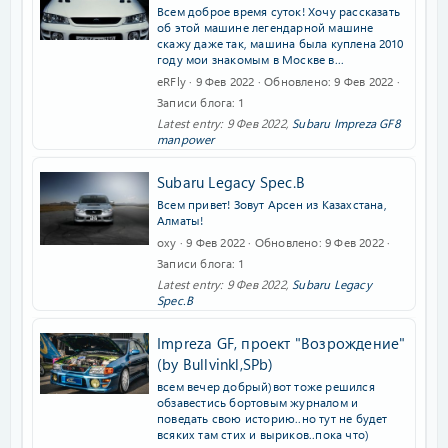
Всем доброе время суток! Хочу рассказать
об этой машине легендарной машине
скажу даже так, машина была куплена 2010
году мои знакомым в Москве в...
eRFly
9 Фев 2022
Обновлено
9 Фев 2022
Записи блога
1
Latest entry:
9 Фев 2022
,
Subaru Impreza GF8
manpower
Subaru Legacy Spec.B
Всем привет! Зовут Арсен из Казахстана,
Алматы!
oxy
9 Фев 2022
Обновлено
9 Фев 2022
Записи блога
1
Latest entry:
9 Фев 2022
,
Subaru Legacy
Spec.B
Impreza GF, проект "Возрождение"
(by Bullvinkl,SPb)
всем вечер добрый)вот тоже решился
обзавестись бортовым журналом и
поведать свою историю..но тут не будет
всяких там стих и выриков..пока что)