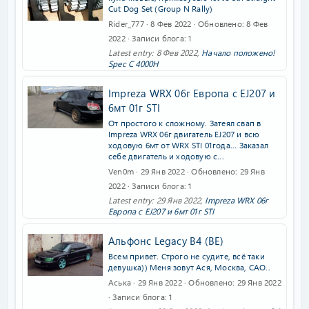
Cut Dog Set (Group N Rally)
Rider_777
8 Фев 2022
Обновлено
8 Фев
2022
Записи блога
1
Latest entry:
8 Фев 2022
,
Начало положено!
Spec C 4000H
Impreza WRX 06г Европа с EJ207 и
6мт 01г STI
От простого к сложному. Затеял свап в
Impreza WRX 06г двигатель EJ207 и всю
ходовую 6мт от WRX STI 01года... Заказал
себе двигатель и ходовую с...
Ven0m
29 Янв 2022
Обновлено
29 Янв
2022
Записи блога
1
Latest entry:
29 Янв 2022
,
Impreza WRX 06г
Европа с EJ207 и 6мт 01г STI
Альфонс Legacy B4 (BE)
Всем привет. Строго не судите, всё таки
девушка)) Меня зовут Ася, Москва, САО..
Аська
29 Янв 2022
Обновлено
29 Янв 2022
Записи блога
1