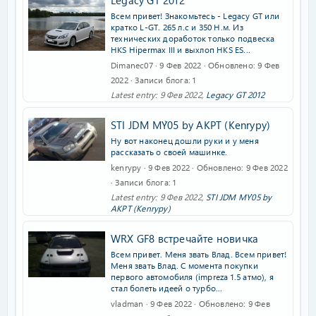
Legacy GT 2012
Всем привет! Знакомьтесь - Legacy GT или
кратко L-GT. 265 л.с и 350 Н.м. Из
технических доработок только подвеска
HKS Hipermax III и выхлоп HKS ES...
Dimanec07
9 Фев 2022
Обновлено
9 Фев
2022
Записи блога
1
Latest entry:
9 Фев 2022
,
Legacy GT 2012
STI JDM MY`05 by АКРТ (Kenrypy)
Ну вот наконец дошли руки и у меня
рассказать о своей машинке.
kenrypy
9 Фев 2022
Обновлено
9 Фев 2022
Записи блога
1
Latest entry:
9 Фев 2022
,
STI JDM MY`05 by
АКРТ (Kenrypy)
WRX GF8 встречайте новичка
Всем привет. Меня звать Влад. Всем привет!
Меня звать Влад. С момента покупки
первого автомобиля (impreza 1.5 атмо), я
стал болеть идеей о турбо...
vladman
9 Фев 2022
Обновлено
9 Фев