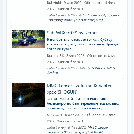
Bullvinkl
9 Фев 2022
Обновлено
9 Фев
2022
Записи блога
1
Latest entry:
9 Фев 2022
,
Impreza GF, проект
"Возрождение" (by Bullvinkl,SPb)
Sub WRXсс 02' by Brabus
В ноябре взял свою ласточку... Субару
всегда хотел, но долго шел к ней) Правда
хотел сл.кузов
Brabus_BS
8 Фев 2022
Обновлено
8 Фев
2022
Записи блога
1
Latest entry:
8 Фев 2022
,
Sub WRXсс 02' by
Brabus...
MMC Lancer Evolution IX winter
spec(SHOGUN)
так как мой 8-й эвик окончательно и
бесповоротно был переделан под кольцо,
то на зиму я остался без машину
SHOGUN
8 Фев 2022
Обновлено
8 Фев
2022
Записи блога
1
Latest entry:
8 Фев 2022
,
MMC Lancer
Evolution IX winter spec(SHOGUN)