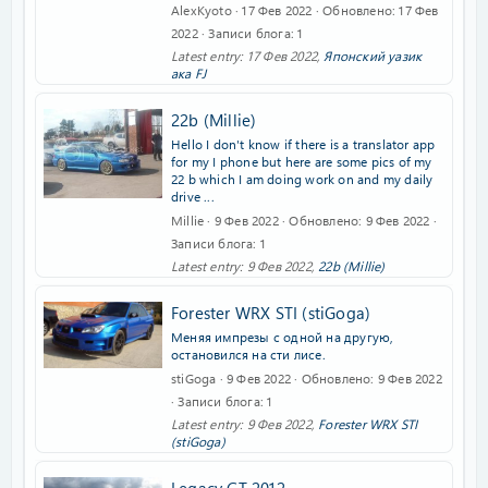
AlexKyoto
17 Фев 2022
Обновлено
17 Фев
2022
Записи блога
1
Latest entry:
17 Фев 2022
,
Японский уазик
ака FJ
22b (Millie)
Hello I don't know if there is a translator app
for my I phone but here are some pics of my
22 b which I am doing work on and my daily
drive ...
Millie
9 Фев 2022
Обновлено
9 Фев 2022
Записи блога
1
Latest entry:
9 Фев 2022
,
22b (Millie)
Forester WRX STI (stiGoga)
Меняя импрезы с одной на другую,
остановился на сти лисе.
stiGoga
9 Фев 2022
Обновлено
9 Фев 2022
Записи блога
1
Latest entry:
9 Фев 2022
,
Forester WRX STI
(stiGoga)