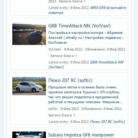
2022
Записи блога
1
Latest entry:
9 Фев 2022
,
WRX GF8 встречайте
новичка
GRB TimeAttack NN (Vo!Van!)
Постройка и настройка мотора - Абрамов
Алексей ( altrally.ru ) Настройка подвески -
EvoForever
Vo!Van!
9 Фев 2022
Обновлено
9 Фев 2022
Записи блога
1
Latest entry:
9 Фев 2022
,
GRB TimeAttack NN
(Vo!Van!)
Пежо 207 RC (softic)
Прошлым летом и осенью было очень
приятно кататься в Тушино с STI-клубом,
так что решил поделиться проделанной
работой и текущими планами. Машинка...
softic
9 Фев 2022
Обновлено
9 Фев 2022
Записи блога
1
Latest entry:
9 Фев 2022
,
Пежо 207 RC (softic)
Subaru Impreza GF8 manpower