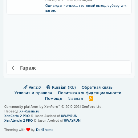
Однажды ночью... тестовый выезд субару wrx
вагон.
Гараж
Ver.2.0
Russian (RU)
Обратная связь
Условия и правила
Политика конфиденциальности
Помощь
Главная
R
S
®
Community platform by XenForo
© 2010-2021 XenForo Ltd.
S
Перевод
XF-Russia.ru
XenCarta 2 PRO
© Jason Axelrod of
8WAYRUN
XenAtendo 2 PRO
© Jason Axelrod of
8WAYRUN
Theming with
by:
DohTheme