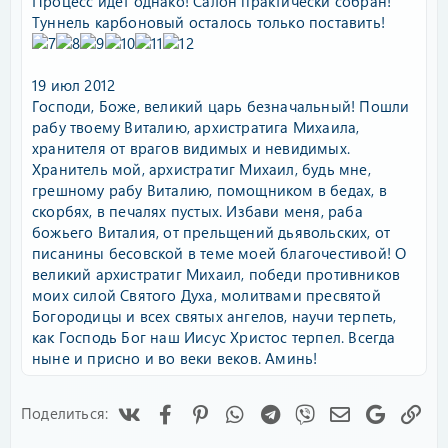
Процесс идёт однако! Салон практически собран!
Туннель карбоновый осталось только поставить!
19 июл 2012
Господи, Боже, великий царь безначальный! Пошли
рабу твоему Виталию, архистратига Михаила,
хранителя от врагов видимых и невидимых.
Хранитель мой, архистратиг Михаил, будь мне,
грешному рабу Виталию, помощником в бедах, в
скорбях, в печалях пустых. Избави меня, раба
божьего Виталия, от прельщений дьявольских, от
писанины бесовской в теме моей благочестивой! О
великий архистратиг Михаил, победи противников
моих силой Святого Духа, молитвами пресвятой
Богородицы и всех святых ангелов, научи терпеть,
как Господь Бог наш Иисус Христос терпел. Всегда
ныне и присно и во веки веков. Аминь!
Vk
Facebook
Pinterest
WhatsApp
Telegram
Viber
Электронная
Google
Сс
Поделиться: