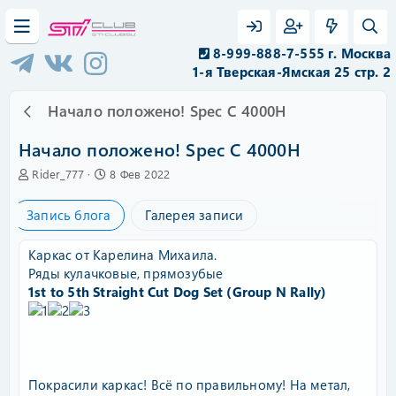
8-999-888-7-555 г. Москва
1-я Тверская-Ямская 25 стр. 2
Начало положено! Spec C 4000H
Начало положено! Spec C 4000H
А
C
Rider_777
8 Фев 2022
в
r
т
e
Запись блога
Галерея записи
о
a
р
t
e
Каркас от Карелина Михаила.
d
Ряды кулачковые, прямозубые
a
1st to 5th Straight Cut Dog Set (Group N Rally)
t
e
Покрасили каркас! Всё по правильному! На метал,