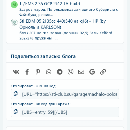
JT/EMS 2.35 GC8 2k12 TA build
M
Здаров народ, По рекомендации одного Субариста с
Фэйсбука, pешил...
Sti EDM 05 2135cc 440(540 на q16)+ HP (by
Ориоль и KARLSON)
блок 207 не гильзован (поршни 92,5) Валы Kelford
282/278 пружины +...
Поделиться записью блога
Vk
Facebook
Pinterest
WhatsApp
Telegram
Viber
Электронная почта
Google
Ссылка
Скопировать URL BB код
Скопировать BB код для Гаража