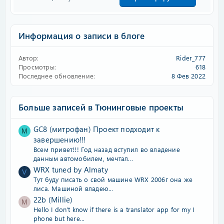
Информация о записи в блоге
Автор
Rider_777
Просмотры
618
Последнее обновление
8 Фев 2022
Больше записей в Тюнинговые проекты
GC8 (митрофан) Проект подходит к
М
завершению!!!
Всем привет!!! Год назад вступил во владение
данным автомобилем, мечтал...
WRX tuned by Almaty
V
Тут буду писать о свой машине WRX 2006г она же
лиса. Машиной владею...
22b (Millie)
M
Hello I don't know if there is a translator app for my I
phone but here...