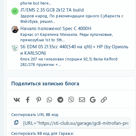
phone but here...
JT/EMS 2.35 GC8 2k12 TA build
M
Здаров народ, По рекомендации одного Субариста с
Фэйсбука, pешил...
Начало положено! Spec C 4000H
Каркас от Карелина Михаила. Ряды кулачковые,
прямозубые 1st to 5th...
Sti EDM 05 2135cc 440(540 на q16)+ HP (by Ориоль
и KARLSON)
блок 207 не гильзован (поршни 92,5) Валы Kelford
282/278 пружины +...
Поделиться записью блога
Vk
Facebook
Pinterest
WhatsApp
Telegram
Viber
Электронная почта
Google
Ссылка
Скопировать URL BB код
Скопировать BB код для Гаража