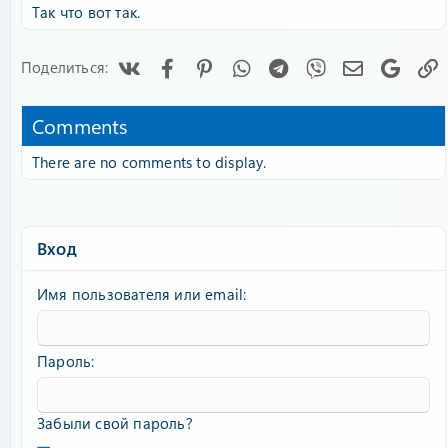
Так что вот так.
Vk
Facebook
Pinterest
WhatsApp
Telegram
Viber
Электронна
Googl
Поделиться:
Comments
There are no comments to display.
Вход
Имя пользователя или email
Пароль
Забыли свой пароль?