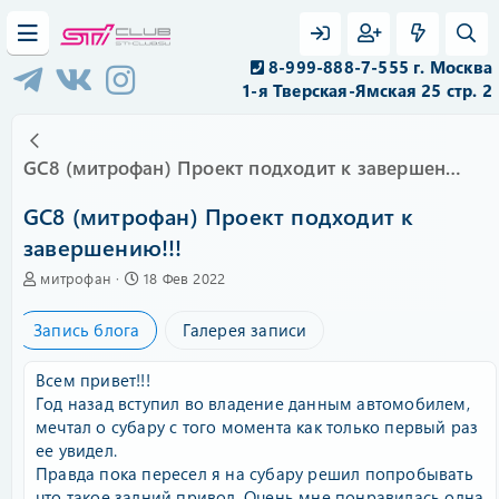
8-999-888-7-555 г. Москва
1-я Тверская-Ямская 25 стр. 2
GC8 (митрофан) Проект подходит к завершению!!!
GC8 (митрофан) Проект подходит к
завершению!!!
А
C
митрофан
18 Фев 2022
в
r
т
e
Запись блога
Галерея записи
о
a
р
t
e
Всем привет!!!
d
Год назад вступил во владение данным автомобилем,
a
мечтал о субару с того момента как только первый раз
t
ее увидел.
e
Правда пока пересел я на субару решил попробывать
что такое задний привод. Очень мне понравилась одна