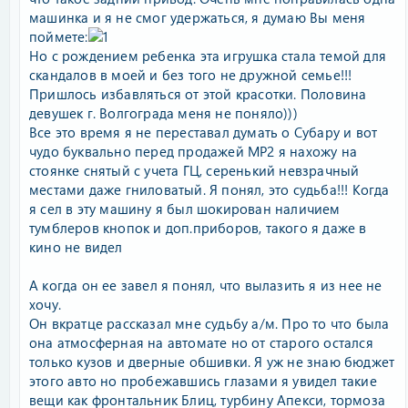
машинка и я не смог удержаться, я думаю Вы меня
поймете:
Но с рождением ребенка эта игрушка стала темой для
скандалов в моей и без того не дружной семье!!!
Пришлось избавляться от этой красотки. Половина
девушек г. Волгограда меня не поняло)))
Все это время я не переставал думать о Субару и вот
чудо буквально перед продажей МР2 я нахожу на
стоянке снятый с учета ГЦ, серенький невзрачный
местами даже гниловатый. Я понял, это судьба!!! Когда
я сел в эту машину я был шокирован наличием
тумблеров кнопок и доп.приборов, такого я даже в
кино не видел
А когда он ее завел я понял, что вылазить я из нее не
хочу.
Он вкратце рассказал мне судьбу а/м. Про то что была
она атмосферная на автомате но от старого остался
только кузов и дверные обшивки. Я уж не знаю бюджет
этого авто но пробежавшись глазами я увидел такие
вещи как фронтальник Блиц, турбину Апекси, тормоза