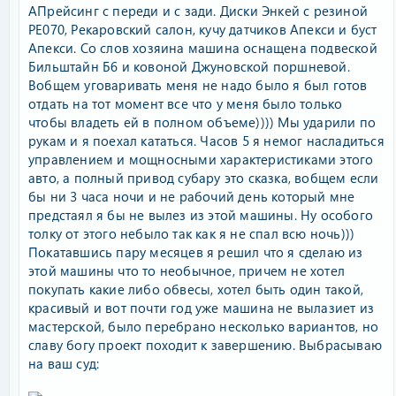
АПрейсинг с переди и с зади. Диски Энкей с резиной
РЕ070, Рекаровский салон, кучу датчиков Апекси и буст
Апекси. Со слов хозяина машина оснащена подвеской
Бильштайн Б6 и ковоной Джуновской поршневой.
Вобщем уговаривать меня не надо было я был готов
отдать на тот момент все что у меня было только
чтобы владеть ей в полном объеме)))) Мы ударили по
рукам и я поехал кататься. Часов 5 я немог насладиться
управлением и мощносными характеристиками этого
авто, а полный привод субару это сказка, вобщем если
бы ни 3 часа ночи и не рабочий день который мне
предстаял я бы не вылез из этой машины. Ну особого
толку от этого небыло так как я не спал всю ночь)))
Покатавшись пару месяцев я решил что я сделаю из
этой машины что то необычное, причем не хотел
покупать какие либо обвесы, хотел быть один такой,
красивый и вот почти год уже машина не вылазиет из
мастерской, было перебрано несколько вариантов, но
славу богу проект походит к завершению. Выбрасываю
на ваш суд: