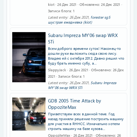
kiot
26 Дек 2021
Обновлено
26 Дек 2021
Записи блога
1
Latest entry:
26 Дек 2021
,
forester sg5
шустрая ежедневка (kiot)
Subaru Impreza MY'06 swap WRX
STi
Всем доброго времени суток! Наконец-то
дошли руки выложить сюда свою лису.
Владею ей с октября 2012. Давно решил что
буду брать именно субу, а...
SlappyJack
26 Дек 2021
Обновлено
26 Дек
2021
Записи блога
1
Latest entry:
26 Дек 2021
,
Subaru Impreza
MY'06 swap WRX STi
GDB 2005 Time Attack by
OppoziteMax
Приветствуем всех в данной теме. Год
назад приняли решение построить машину
для участия в RHHCC. Изначально хотели
строить машину на базе кузова...
OppoziteMax
26 Дек 2021
Обновлено
26