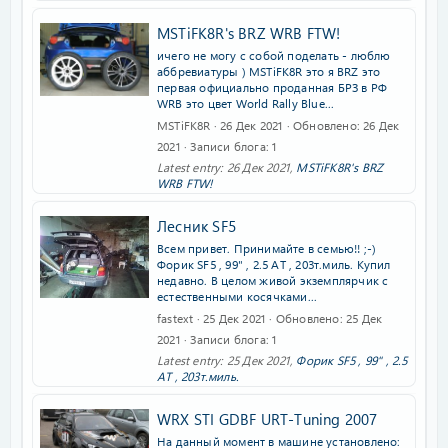
MSTiFK8R's BRZ WRB FTW!
ичего не могу с собой поделать - люблю
аббревиатуры ) MSTiFK8R это я BRZ это
первая официально проданная БРЗ в РФ
WRB это цвет World Rally Blue...
MSTiFK8R
26 Дек 2021
Обновлено
26 Дек
2021
Записи блога
1
Latest entry:
26 Дек 2021
,
MSTiFK8R's BRZ
WRB FTW!
Лесник SF5
Всем привет. Принимайте в семью!! ;-)
Форик SF5 , 99" , 2.5 AT , 203т.миль. Купил
недавно. В целом живой экземплярчик с
естественными косячками...
fastext
25 Дек 2021
Обновлено
25 Дек
2021
Записи блога
1
Latest entry:
25 Дек 2021
,
Форик SF5 , 99" , 2.5
AT , 203т.миль.
WRX STI GDBF URT-Tuning 2007
На данный момент в машине установлено: