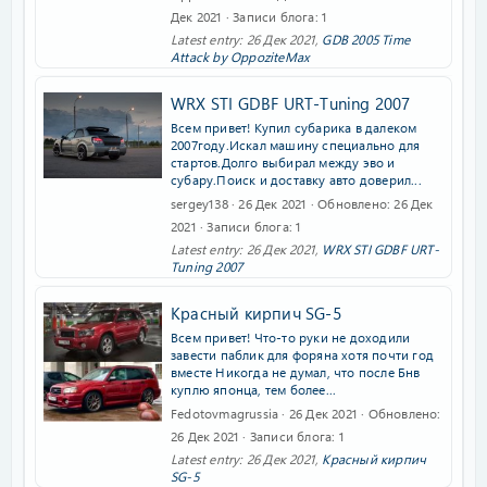
Дек 2021
Записи блога
1
Latest entry:
26 Дек 2021
,
GDB 2005 Time
Attack by OppoziteMax
WRX STI GDBF URT-Tuning 2007
Всем привет! Купил субарика в далеком
2007году.Искал машину специально для
стартов.Долго выбирал между эво и
субару.Поиск и доставку авто доверил...
sergey138
26 Дек 2021
Обновлено
26 Дек
2021
Записи блога
1
Latest entry:
26 Дек 2021
,
WRX STI GDBF URT-
Tuning 2007
Красный кирпич SG-5
Всем привет! Что-то руки не доходили
завести паблик для форяна хотя почти год
вместе Никогда не думал, что после Бнв
куплю японца, тем более...
Fedotovmagrussia
26 Дек 2021
Обновлено
26 Дек 2021
Записи блога
1
Latest entry:
26 Дек 2021
,
Красный кирпич
SG-5