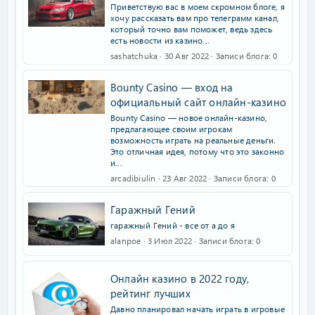
Приветствую вас в моем скромном блоге, я
хочу рассказать вам про телеграмм канал,
который точно вам поможет, ведь здесь
есть новости из казино...
sashatchuka
30 Авг 2022
Записи блога
0
Bounty Casino ― вход на
официальный сайт онлайн-казино
Bounty Casino — новое онлайн-казино,
предлагающее своим игрокам
возможность играть на реальные деньги.
Это отличная идея, потому что это законно
и...
arcadibiulin
23 Авг 2022
Записи блога
0
Гаражный Гений
гаражный Гений - все от а до я
alanpoe
3 Июл 2022
Записи блога
0
Онлайн казино в 2022 году,
рейтинг лучших
Давно планировал начать играть в игровые