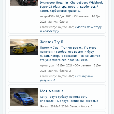
Экстерьер: Боди Кит ChargeSpeed Widebody
Super GT (бампера, пороги, карбоновый
капот, карбоновая крышка...
sergey138
16 Дек 2021
Обновлено
16 Дек
2021
Записи блога
1
Latest entry:
16 Дек 2021
,
Работы по мотору
и коллектору
Желток Try-R
Проекту 7 лет. Тюнинг всего… По мере
появления свободного времени буду
писать историю создания. Так как длится
это уже много лет, правильнее и...
Арматура
16 Дек 2021
Обновлено
16 Дек
2021
Записи блога
2
Latest entry:
16 Дек 2021
,
Есть первый
результат!
Моя машина
Хочу новую субару но пока есть
определенные трудности)) финансовые
Goras
28 Май 2024
Записи блога
0