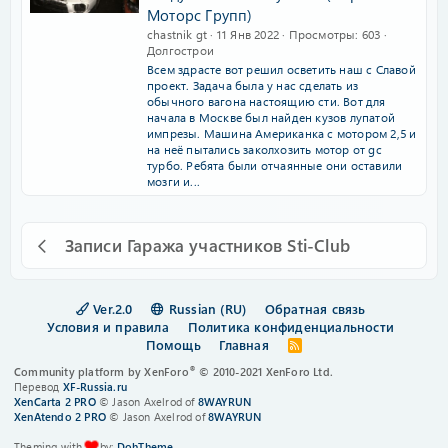
Моторс Групп)
chastnik gt
11 Янв 2022
Просмотры
603
Долгострои
Всем здрасте вот решил осветить наш с Славой
проект. Задача была у нас сделать из
обычного вагона настоящию сти. Вот для
начала в Москве был найден кузов лупатой
импрезы. Машина Американка с мотором 2,5 и
на неё пытались заколхозить мотор от gc
турбо. Ребята были отчаянные они оставили
мозги и...
Записи Гаража участников Sti-Club
Ver.2.0
Russian (RU)
Обратная связь
Условия и правила
Политика конфиденциальности
Помощь
Главная
R
S
®
Community platform by XenForo
© 2010-2021 XenForo Ltd.
S
Перевод
XF-Russia.ru
XenCarta 2 PRO
© Jason Axelrod of
8WAYRUN
XenAtendo 2 PRO
© Jason Axelrod of
8WAYRUN
Theming with
by:
DohTheme