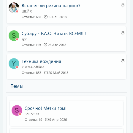
е
З
Встанет-ли резина на диск?
п
а
ШЕЙХ
л
Ответы
631
10 Сен 2018
к
е
р
н
е
З
Субару - F.A.Q. Читать ВСЕМ!!!!
о
S
п
а
spn
л
Ответы
119
26 Авг 2018
к
е
р
н
е
З
Техника вождения
о
Y
п
а
Yustas-offline
л
Ответы
853
20 Май 2018
к
е
р
н
Темы
е
о
п
л
е
Срочно! Метки грм!
S
н
Sn0rk333
о
Ответы
19
9 Апр 2026