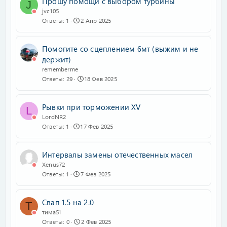
Прошу помощи с выбором турбины
J
jvc105
Ответы
1
2 Апр 2025
Помогите со сцеплением 6мт (выжим и не
держит)
rememberme
Ответы
29
18 Фев 2025
Рывки при торможении XV
L
LordNR2
Ответы
1
17 Фев 2025
Интервалы замены отечественных масел
Xenus72
Ответы
1
7 Фев 2025
Свап 1.5 на 2.0
Т
тима51
Ответы
0
2 Фев 2025