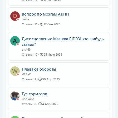
Вопрос по мозгам АКПП
O
okda
Ответы
21
12 Сен 2025
Диск сцепление Masuma FJD031 кто-нибудь
A
ставил?
ars163
Ответы
17
25 Июн 2025
Плавают обороты
W
WiZeD
Ответы
2
30 Апр 2025
Гул тормозов
Волчара
Ответы
0
4 Апр 2025