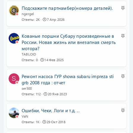
е
З
Подскажите партнамбер(номера деталей).
п
а
ngergel
л
Ответы
2K
7 Апр 2026
к
е
р
н
е
З
Кованые поршни Субару произведенные в
о
п
а
России. Новая жизнь или внезапная смерть
л
к
мотора?
е
р
TABLOID
н
Ответы
0
14 Фев 2025
е
о
п
л
З
Ремонт насоса ГУР showa subaru impreza sti
S
е
а
grb 2008 года : отчет
н
к
ser500
о
Ответы
112
20 Янв 2023
р
е
п
З
Ошибки, Чеки, Логи и т.д. ...
л
а
VaN
е
Ответы
1K
29 Окт 2018
к
н
р
о