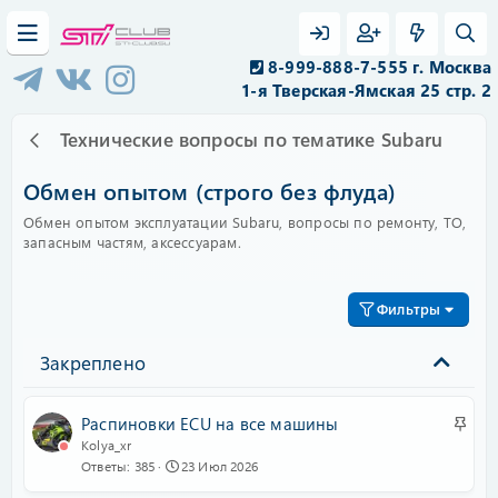
8-999-888-7-555 г. Москва
1-я Тверская-Ямская 25 стр. 2
Технические вопросы по тематике Subaru
Обмен опытом (строго без флуда)
Обмен опытом эксплуатации Subaru, вопросы по ремонту, ТО,
запасным частям, аксессуарам.
Фильтры
Закреплено
З
Распиновки ECU на все машины
а
Kolya_xr
Ответы
385
23 Июл 2026
к
р