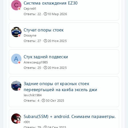
Система охлаждения EZ30
С
Сергей1
Ответы
22
10 Мар 2026
Стучат опоры стоек
Draayne
Ответы
27
20 Ноя 2025
Стук задней подвески
А
Александр1985
Ответы
25
20 Ноя 2025
Задние опоры от красных стоек
перевертышей на каяба эксель джи
levchik1984
Ответы
4
30 Окт 2025
Subaru(SSM) + android. Снимаем параметры.
r00t
Ответы
79
24 Сен 2025