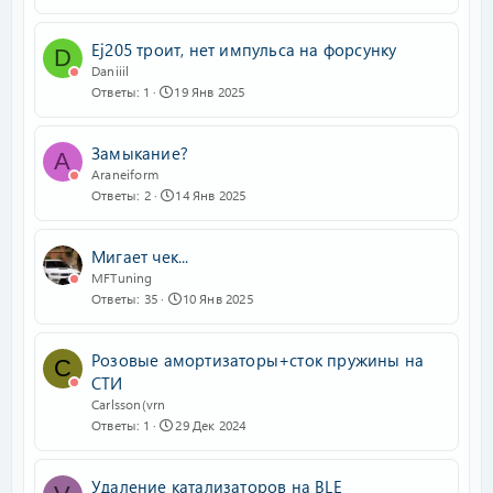
Ej205 троит, нет импульса на форсунку
D
Daniiil
Ответы
1
19 Янв 2025
Замыкание?
A
Araneiform
Ответы
2
14 Янв 2025
Мигает чек...
MFTuning
Ответы
35
10 Янв 2025
Розовые амортизаторы+сток пружины на
C
СТИ
Carlsson(vrn
Ответы
1
29 Дек 2024
Удаление катализаторов на BLE