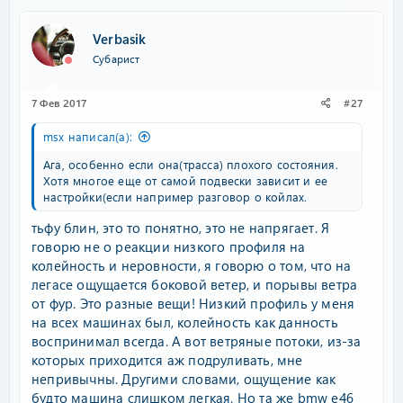
Verbasik
Субарист
7 Фев 2017
#27
msx написал(а):
Ага, особенно если она(трасса) плохого состояния.
Хотя многое еще от самой подвески зависит и ее
настройки(если например разговор о койлах.
тьфу блин, это то понятно, это не напрягает. Я
говорю не о реакции низкого профиля на
колейность и неровности, я говорю о том, что на
легасе ощущается боковой ветер, и порывы ветра
от фур. Это разные вещи! Низкий профиль у меня
на всех машинах был, колейность как данность
воспринимал всегда. А вот ветряные потоки, из-за
которых приходится аж подруливать, мне
непривычны. Другими словами, ощущение как
будто машина слишком легкая. Но та же bmw e46