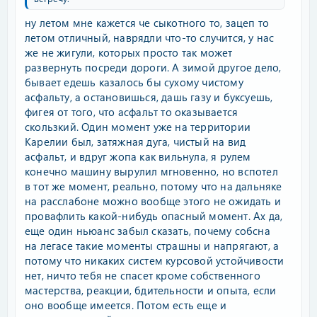
ну летом мне кажется че сыкотного то, зацеп то
летом отличный, наврядли что-то случится, у нас
же не жигули, которых просто так может
развернуть посреди дороги. А зимой другое дело,
бывает едешь казалось бы сухому чистому
асфальту, а остановишься, дашь газу и буксуешь,
фигея от того, что асфальт то оказывается
скользкий. Один момент уже на территории
Карелии был, затяжная дуга, чистый на вид
асфальт, и вдруг жопа как вильнула, я рулем
конечно машину вырулил мгновенно, но вспотел
в тот же момент, реально, потому что на дальняке
на расслабоне можно вообще этого не ожидать и
провафлить какой-нибудь опасный момент. Ах да,
еще один ньюанс забыл сказать, почему собсна
на легасе такие моменты страшны и напрягают, а
потому что никаких систем курсовой устойчивости
нет, ничто тебя не спасет кроме собственного
мастерства, реакции, бдительности и опыта, если
оно вообще имеется. Потом есть еще и