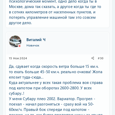
психологический момент, одно дело когда ты в
Москве, дома так сказать, а другое когда ты где то
в сотнях километров от населенных пунктов, и
потерять управление машиной там это совсем
другое дело.
Виталий Ч
Новичок
15 Ноя 2024
#30
Да, сдувает когда скорость ветра больше 15 км.ч.
то ехать больше 45-50 км.ч. реально очкова! Жопа
елозит туда-сюда...
Куда актуальнее у всех такая проблема воя справа
под капотом при оборотах 2600-2800. У всех
субару..!
У меня Субару плео 2002. Вариатор. Прогрел -
поехал - начал разгоняться - сразу вой на 50-
60км/ч. Правый бок спереди под капотом -
похоже, на то, как будто протектор шины за крыло