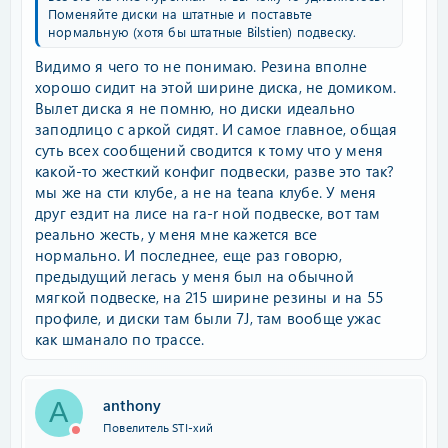
Поменяйте диски на штатные и поставьте
нормальную (хотя бы штатные Bilstien) подвеску.
Видимо я чего то не понимаю. Резина вполне
хорошо сидит на этой ширине диска, не домиком.
Вылет диска я не помню, но диски идеально
заподлицо с аркой сидят. И самое главное, общая
суть всех сообщений сводится к тому что у меня
какой-то жесткий конфиг подвески, разве это так?
мы же на сти клубе, а не на teana клубе. У меня
друг ездит на лисе на ra-r ной подвеске, вот там
реально жесть, у меня мне кажется все
нормально. И последнее, еще раз говорю,
предыдущий легась у меня был на обычной
мягкой подвеске, на 215 ширине резины и на 55
профиле, и диски там были 7J, там вообще ужас
как шманало по трассе.
anthony
A
Повелитель STI-хий