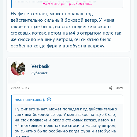
которых приходится аж подруливать, мне
Нажмите для раскрытия...
непривычны. Другими словами, ощущение как будто
машина слишком легкая. Но та же bmw e46 тяжелее
Ну фиг его знает, может попадал под
легася вроде на 100кг чтоли, хотя точный вес не
действительно сильный боковой ветер. У меня
узнать, в разных источниках он разный. Но я не
такое на гцхе было, на сток подвеске и около
думаю вообщем что легаси настолько легкая, чтобы
стоковых котках, летом на м4 в открытом поле так
это так критично сказывалось. Тем более что при
же сносило машину ветром, оч сыкатно было
полном загрузе машины людьми в плане реакции на
особенно когда фура и автобус на встречу.
ветряные потоки изменений нет.
Verbasik
Субарист
7 Фев 2017
#29
msx написал(а):
Ну фиг его знает, может попадал под действительно
сильный боковой ветер. У меня такое на гцхе было,
на сток подвеске и около стоковых котках, летом на
м4 в открытом поле так же сносило машину ветром,
оч сыкатно было особенно когда фура и автобус на
встречу.