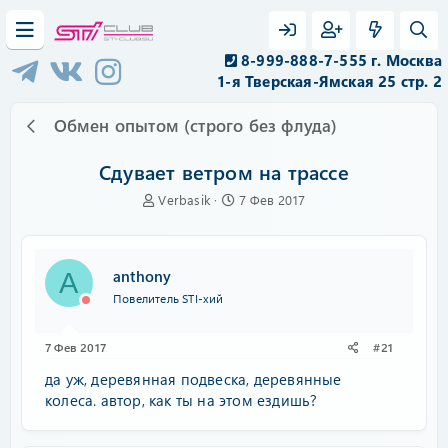
8-999-888-7-555 г. Москва
1-я Тверская-Ямская 25 стр. 2
Обмен опытом (строго без флуда)
Сдувает ветром на трассе
А
Д
Verbasik
7 Фев 2017
в
а
т
т
о
а
р
н
anthony
A
т
а
Повелитель STI-хий
е
ч
м
а
ы
л
7 Фев 2017
#21
а
да уж, деревянная подвеска, деревянные
колеса. автор, как ты на этом ездишь?