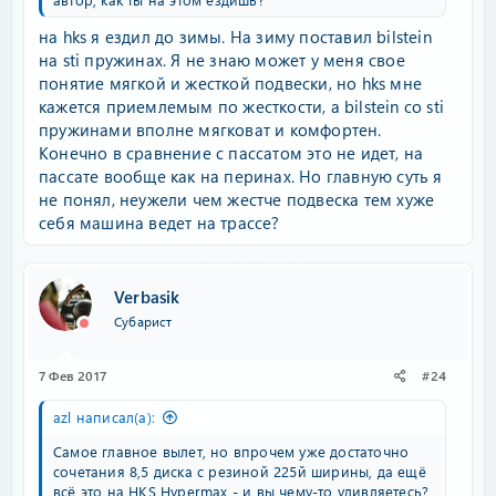
на hks я ездил до зимы. На зиму поставил bilstein
на sti пружинах. Я не знаю может у меня свое
понятие мягкой и жесткой подвески, но hks мне
кажется приемлемым по жесткости, а bilstein со sti
пружинами вполне мягковат и комфортен.
Конечно в сравнение с пассатом это не идет, на
пассате вообще как на перинах. Но главную суть я
не понял, неужели чем жестче подвеска тем хуже
себя машина ведет на трассе?
Verbasik
Субарист
7 Фев 2017
#24
azl написал(а):
Самое главное вылет, но впрочем уже достаточно
сочетания 8,5 диска с резиной 225й ширины, да ещё
всё это на HKS Hypermax - и вы чему-то удивляетесь?