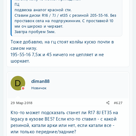
ГЦ
подвеска аналог красной сти.
Ставим диски R16 / 7J / et35 с резиной 205-55-16. Без
проставок села на подпружинник. С проставкой 10
мм оч широко и чиркает.
Завтра пробуем 5мм.
Тоже добавлю, на гц стоят колйы куско почти в
самом низу.
195-55-16 7,5ж и 45 ничего не цепляет и не
шоркает.
diman88
D
Новичок
29 Мар 2018
#627
Кто-то может подсказать станет ли R17 8J ET35 на
legacy в кузове BE5? Если кто-то ставил - с какой
резиной, катали арки или нет, если катали все -
или только передние/задние?