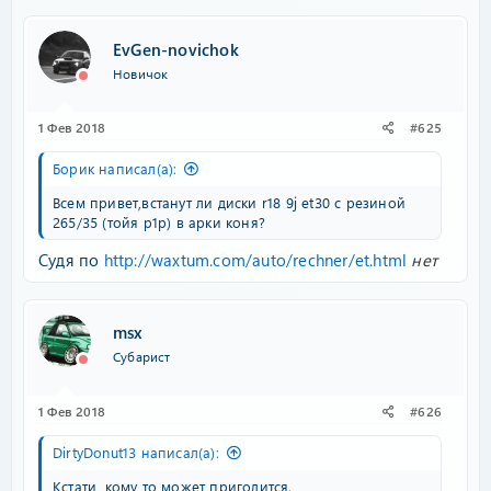
EvGen-novichok
Новичок
1 Фев 2018
#625
Борик написал(а):
Всем привет,встанут ли диски r18 9j et30 с резиной
265/35 (тойя р1р) в арки коня?
Судя по
http://waxtum.com/auto/rechner/et.html
нет
msx
Субарист
1 Фев 2018
#626
DirtyDonut13 написал(а):
Кстати, кому то может пригодится.