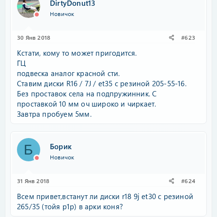
DirtyDonut13
Новичок
30 Янв 2018
#623
Кстати, кому то может пригодится.
ГЦ
подвеска аналог красной сти.
Ставим диски R16 / 7J / et35 с резиной 205-55-16.
Без проставок села на подпружинник. С
проставкой 10 мм оч широко и чиркает.
Завтра пробуем 5мм.
Борик
Б
Новичок
31 Янв 2018
#624
Всем привет,встанут ли диски r18 9j et30 с резиной
265/35 (тойя р1р) в арки коня?