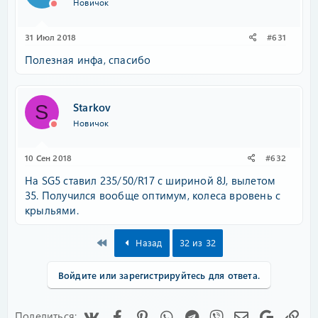
Новичок
31 Июл 2018
#631
Полезная инфа, спасибо
Starkov
S
Новичок
10 Сен 2018
#632
На SG5 ставил 235/50/R17 с шириной 8J, вылетом
35. Получился вообще оптимум, колеса вровень с
крыльями.
First
Назад
32 из 32
Войдите или зарегистрируйтесь для ответа.
Vk
Facebook
Pinterest
WhatsApp
Telegram
Viber
Электронная
Google
Сс
Поделиться: