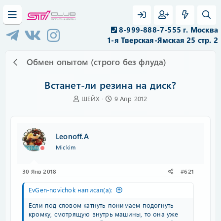
8-999-888-7-555 г. Москва
1-я Тверская-Ямская 25 стр. 2
Обмен опытом (строго без флуда)
Встанет-ли резина на диск?
А
Д
ШЕЙХ
9 Апр 2012
в
а
т
т
о
а
р
н
Leonoff.A
т
а
Mickim
е
ч
м
а
ы
л
30 Янв 2018
#621
а
EvGen-novichok написал(а):
Если под словом катнуть понимаем подогнуть
кромку, смотрящую внутрь машины, то она уже