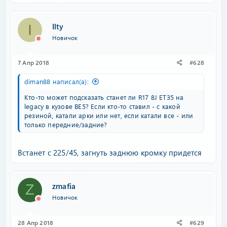
Ilty
I
Новичок
7 Апр 2018
#628
diman88 написал(а):
Кто-то может подсказать станет ли R17 8J ET35 на
legacy в кузове BE5? Если кто-то ставил - с какой
резиной, катали арки или нет, если катали все - или
только передние/задние?
Встанет с 225/45, загнуть заднюю кромку придется
zmafia
Z
Новичок
28 Апр 2018
#629