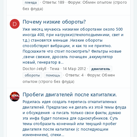
Ответы: 189
Форум:
Обмен опытом (строго
плеяда
без флуда)
Почему низкие обороты?
D
Уже месяц мучаюсь низкими оборотами около 500
иногда 400, при нагрузки(стеклоподьемники, свет и
т.д.) становятся меньше .Низкие обороты
способствуют вибрации, и как то не приятно.
Подскажите что стоит посмотреть? Фильтры новые
,свечи свежие, дросель почищен ,аккумулятор
новый, генератор в...
Doctor-Jekyll
Тема
14 Мар 2012
двигатель
Ответы: 4
Форум:
Обмен
обороты
помощь
опытом (строго без флуда)
Пробеги двигателей после капиталки.
Родилась идея создать перепись откапиталеных
двигателей. Предлагаю не делать из этой темы флуда
и обсуждения -а писать только свои факты, думаю
эта инфа будет полезна для одноклубников. Суть
темы отобразить конечный или текущий пробег
двигателя после капиталки (с последующим
изменением), спеки...