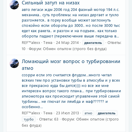
Cильный затуп на низах
авто легаси ждм 2006 год 204 фазный мотор 194 л.с.
механика.. суть проблемы: на низах дергает и тухло
разгоняется.. в горку вообще может заглохнуть
спокойно если обороты до 3000.. но после 3000 тыс
едет как ракета.. и разгон и на подъем.. как только
обороты падают (переключение выше передача в...
REF™alexx
Тема
24 Мар 2014
Ответы:
двигатель
10
Форум:
Обмен опытом (строго без флуда)
Ломающий мозг вопрос о турбировании
атмо
ссорри если это считается флудом...много читал
всяких тем про установки турбы в атмосубы и у всех
все прекрасно куда бы дется)))) но все же мне
интересен вопрос такого плана... при турбировании
атмомотора как происходит управление этой самой
турбины... не глючат ли лямбда и маф?????? и
особенно...
REF™alexx
Тема
23 Июл 2013
атмо
двигатель
Ответы: 63
Форум:
Обмен опытом (строго
турбо
без флуда)