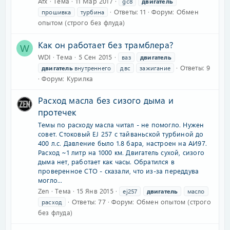
Afx
Тема
11 Мар 2017
gc8
двигатель
Ответы: 11
Форум:
Обмен
прошивка
турбина
опытом (строго без флуда)
Как он работает без трамблера?
W
WDI
Тема
5 Сен 2015
ваз
двигатель
Ответы: 9
двигатель
внутреннего
двс
зажигание
Форум:
Курилка
Расход масла без сизого дыма и
протечек
Темы по расходу масла читал - не помогло. Нужен
совет. Стоковый EJ 257 с тайваньской турбиной до
400 л.с. Давление было 1.8 бара, настроен на АИ97.
Расход ~1 литр на 1000 км. Двигатель сухой, сизого
дыма нет, работает как часы. Обратился в
проверенное СТО - сказали, что из-за переддува
могло...
Zen
Тема
15 Янв 2015
ej257
двигатель
масло
Ответы: 77
Форум:
Обмен опытом (строго
расход
без флуда)