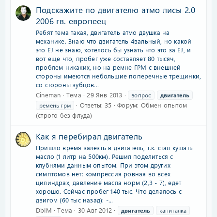
Подскажите по двигателю атмо лисы 2.0
2006 гв. европеец
Ребят тема такая, двигатель атмо двушка на
механике. Знаю что двигатель 4вальный, но какой
это EJ не знаю, хотелось бы узнать что это за EJ, и
вот еще что, пробег уже составляет 80 тысяч,
проблем никаких, но на ремне ГРМ с внешней
стороны имеются небольшие поперечные трещинки,
со стороны зубцов...
Cineman
Тема
29 Янв 2013
вопрос
двигатель
Ответы: 35
Форум:
Обмен опытом
ремень грм
(строго без флуда)
Как я перебирал двигатель
Пришло время залезть в двигатель, т.к. стал кушать
масло (1 литр на 500км). Решил поделиться с
клубнями данным опытом. При этом других
симптомов нет: компрессия ровная во всех
цилиндрах, давление масла норм (2,3 - 7), едет
хорошо. Сейчас пробег 140 тыс. Что делалось с
двигом (60 тыс назад): -...
DbIM
Тема
30 Авг 2012
двигатель
капиталка