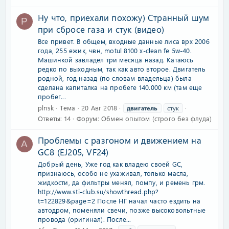
Ну что, приехали похожу) Странный шум
P
при сбросе газа и стук (видео)
Все привет. В общем, входные данные лиса врх 2006
года, 255 ежик, чвн, motul 8100 x-clean fe 5w-40.
Машинкой завладел три месяца назад. Катаюсь
редко по выходным, так как авто второе. Двигатель
родной, год назад (по словам владельца) была
сделана капиталка на пробеге 140.000 км (там еще
пробег...
plnsk
Тема
20 Авг 2018
двигатель
стук
Ответы: 14
Форум:
Обмен опытом (строго без флуда)
Проблемы с разгоном и движением на
A
GC8 (EJ205, VF24)
Добрый день, Уже год как владею своей GC,
признаюсь, особо не ухаживал, только масла,
жидкости, да фильтры менял, помпу, и ремень грм.
http://www.sti-club.su/showthread.php?
t=122829&page=2 После НГ начал часто ездить на
автодром, поменяли свечи, позже высоковольтные
провода (оригинал). После...