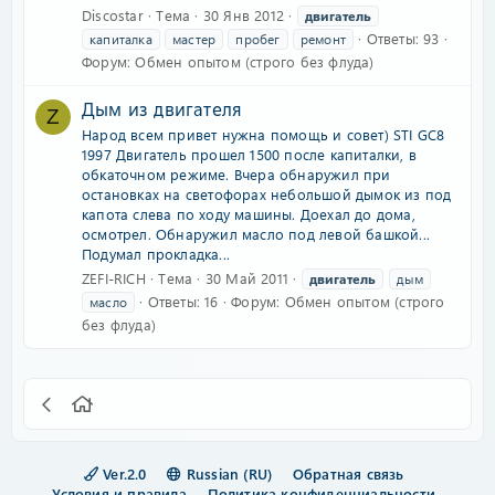
Discostar
Тема
30 Янв 2012
двигатель
Ответы: 93
капиталка
мастер
пробег
ремонт
Форум:
Обмен опытом (строго без флуда)
Дым из двигателя
Z
Народ всем привет нужна помощь и совет) STI GC8
1997 Двигатель прошел 1500 после капиталки, в
обкаточном режиме. Вчера обнаружил при
остановках на светофорах небольшой дымок из под
капота слева по ходу машины. Доехал до дома,
осмотрел. Обнаружил масло под левой башкой...
Подумал прокладка...
ZEFI-RICH
Тема
30 Май 2011
двигатель
дым
Ответы: 16
Форум:
Обмен опытом (строго
масло
без флуда)
Ver.2.0
Russian (RU)
Обратная связь
Условия и правила
Политика конфиденциальности