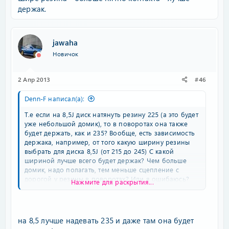
держак.
jawaha
Новичок
2 Апр 2013
#46
Denn-F написал(а):
Т.е если на 8,5J диск натянуть резину 225 (а это будет
уже небольшой домик), то в поворотах она также
будет держать, как и 235? Вообще, есть зависимость
держака, например, от того какую ширину резины
выбрать для диска 8,5J (от 215 до 245) С какой
шириной лучше всего будет держак? Чем больше
домик, надо полагать, тем меньше сцепление с
дорогой у резины в поворотах? Или я ошибаюсь?
Нажмите для раскрытия...
Спасибо!
на 8,5 лучше надевать 235 и даже там она будет