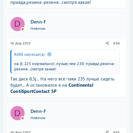
правда,резина-резине...смотря какая!
Denn-F
D
Новичок
10 Апр 2013
#54
RS96 написал(а):
на 8, 225 нормально!..лучше,чем 235! правда,резина-
резине...смотря какая!
Так диск 8,5j... На него все-таки 235 лучше сидеть
будет... А остановился я на
Continental
ContiSportContact 5P
Denn-F
D
Новичок
10 Апр 2013
#55