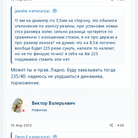
jawaha написал(а):
11 мм на диаметр по 5,5мм на сторону, это обычное
отклонения по износу резины, при установке новых
сток размера колес сильно разница чуствуется по
сравнению с изношеным стоком, я не про держак а
про размер износа? не думаю что на 8,5ж логично
вообще будет 225 резю сунуть, налезти то налезет,
но не по феншую точно! я себе на 8ж 225
подумываю ставить или нет.
Может ты и прав. Ладно, буду заказывать тогда
235/40, надеюсь не ухудшиться динамика,
торможение.
Виктор Валерьевич
Новичок
10 Апр 2013
#56
Denn-F написал(а):