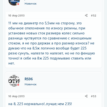
Новичок
10 Апр 2013
#52
11 мм на диаметр по 5,5мм на сторону, это
обычное отклонения по износу резины, при
установке новых сток размера колес сильно
разница чуствуется по сравнению с изношеным
стоком, я не про держак а про размер износа? не
думаю что на 8,5ж логично вообще будет 225
резю сунуть, налезти то налезет, но не по феншую
точно! я себе на 8ж 225 подумываю ставить или
нет.
RS96
Новичок
10 Апр 2013
#53
на 8, 225 нормально!..лучше,чем 235!