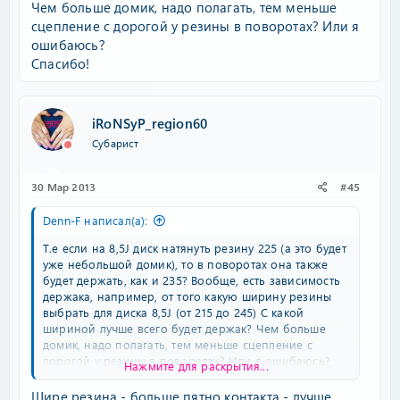
Чем больше домик, надо полагать, тем меньше
сцепление с дорогой у резины в поворотах? Или я
ошибаюсь?
Спасибо!
iRoNSyP_region60
Субарист
30 Мар 2013
#45
Denn-F написал(а):
Т.е если на 8,5J диск натянуть резину 225 (а это будет
уже небольшой домик), то в поворотах она также
будет держать, как и 235? Вообще, есть зависимость
держака, например, от того какую ширину резины
выбрать для диска 8,5J (от 215 до 245) С какой
шириной лучше всего будет держак? Чем больше
домик, надо полагать, тем меньше сцепление с
дорогой у резины в поворотах? Или я ошибаюсь?
Нажмите для раскрытия...
Спасибо!
Шире резина - больше пятно контакта - лучше