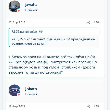
jawaha
Новичок
15 Апр 2013
#58
RS96 написал(а):
на 8, 225 нормально!..лучше,чем 235! правда,резина-
резине...смотря какая!
я боясь за арки на 41 вылете всё таки обул на 8ж
225 резю(гудер игл ф1), смотриться как презик, но
стала норм хоть и под углом (столбиком) дорога
высохнет отпишу по держаку!*
j.sharp
Новичок
17 Апр 2013
#59