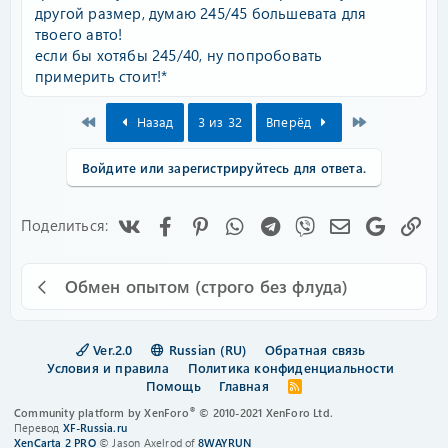
другой размер, думаю 245/45 большевата для
твоего авто!
если бы хотябы 245/40, ну попробовать
примерить стоит!*
First
Last
Назад
3 из 32
Вперёд
Войдите или зарегистрируйтесь для ответа.
Vk
Facebook
Pinterest
WhatsApp
Telegram
Viber
Электронная
Google
Сс
Поделиться:
Обмен опытом (строго без флуда)
Ver.2.0
Russian (RU)
Обратная связь
Условия и правила
Политика конфиденциальности
Помощь
Главная
R
S
®
Community platform by XenForo
© 2010-2021 XenForo Ltd.
S
Перевод
XF-Russia.ru
XenCarta 2 PRO
© Jason Axelrod of
8WAYRUN