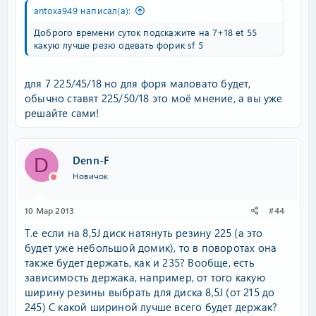
antoxa949 написал(а):
Доброго времени суток подскажите на 7+18 et 55
какую лучше резю одевать форик sf 5
для 7 225/45/18 но для форя маловато будет,
обычно ставят 225/50/18 это моё мнение, а вы уже
решайте сами!
Denn-F
D
Новичок
10 Мар 2013
#44
Т.е если на 8,5J диск натянуть резину 225 (а это
будет уже небольшой домик), то в поворотах она
также будет держать, как и 235? Вообще, есть
зависимость держака, например, от того какую
ширину резины выбрать для диска 8,5J (от 215 до
245) С какой шириной лучше всего будет держак?