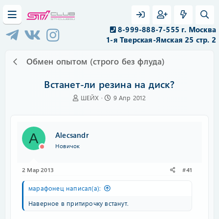
8-999-888-7-555 г. Москва
1-я Тверская-Ямская 25 стр. 2
Обмен опытом (строго без флуда)
Встанет-ли резина на диск?
А
Д
ШЕЙХ
9 Апр 2012
в
а
т
т
о
а
р
н
Alecsandr
A
т
а
Новичок
е
ч
м
а
ы
л
2 Мар 2013
#41
а
марафонец написал(а):
Наверное в притирочку встанут.