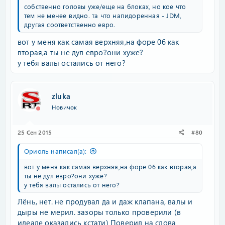
собственно головы уже/еще на блоках, но кое что
тем не менее видно. та что напидоренная - JDM,
другая соответственно евро.
вот у меня как самая верхняя,на форе 06 как
вторая,а ты не дул евро?они хуже?
у тебя валы остались от него?
zluka
Новичок
25 Сен 2015
#80
Ориоль написал(а):
вот у меня как самая верхняя,на форе 06 как вторая,а
ты не дул евро?они хуже?
у тебя валы остались от него?
Лёнь, нет. не продувал да и даж клапана, валы и
дыры не мерил. зазоры только проверили (в
идеале оказались кстати) Поверил на слова