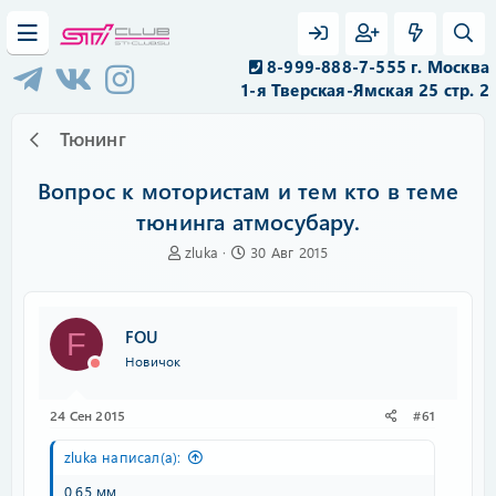
8-999-888-7-555 г. Москва
1-я Тверская-Ямская 25 стр. 2
Тюнинг
Вопрос к мотористам и тем кто в теме
тюнинга атмосубару.
А
Д
zluka
30 Авг 2015
в
а
т
т
о
а
р
н
FOU
F
т
а
Новичок
е
ч
м
а
ы
л
24 Сен 2015
#61
а
zluka написал(а):
0,65 мм