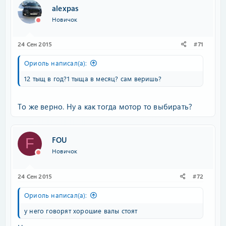
alexpas
Новичок
24 Сен 2015
#71
Ориоль написал(а):
12 тыщ в год?1 тыща в месяц? сам веришь?
То же верно. Ну а как тогда мотор то выбирать?
FOU
F
Новичок
24 Сен 2015
#72
Ориоль написал(а):
у него говорят хорошие валы стоят