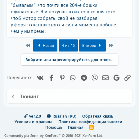
"бывалым", что почти все 204-е бошки
одинаковые. Я и покупал то их только для того
чтоб мотор собрать, свой не разбирая.
у форя то кстати этого и сил и момента поболе
чем у импрезы.
First
Last
Назад
4 из 16
Вперёд
Войдите или зарегистрируйтесь для ответа.
Vk
Facebook
Pinterest
WhatsApp
Telegram
Viber
Электронная
Google
Сс
Поделиться:
Тюнинг
Ver.2.0
Russian (RU)
Обратная связь
Условия и правила
Политика конфиденциальности
Помощь
Главная
R
S
®
Community platform by XenForo
© 2010-2021 XenForo Ltd.
S