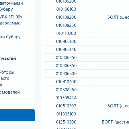
010106200​
едаточными
е
Субару
010108160​
н
и
RX STI 90х
010108200​
БОЛТ (шес
е
задаваемые
010108250​
010110200​
ки Субару
010406100​
010406140​
010406250​
пчастей
010406350​
Роторы,
010406500​
Часто
010410400​
ы
010508250​
х моделей
01050842A​
010510307​
БОЛТ (шес
011805100​
012510300​
БОЛТ (шести