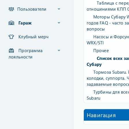
Таблица с пер
Пользователи
отношениями КПП 
Моторы Субару W
Гараж
годов FAQ - часто 
вопросы
Клубный мерч
Насосы и Форсун
WRX/STI
Программа
Прочее
лояльности
Список всех за
Субару
Тормоза Subaru. 
колодки, суппорта. 
задаваемые вопрос
Турбины для все
Subaru
Навигация