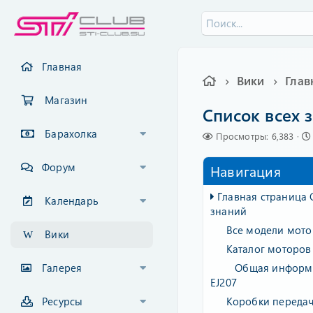
Главная
Вики
Магазин
Список всех 
Барахолка
П
Просмотры: 6,383
р
о
Форум
Навигация
с
м
Главная страница 
о
Календарь
знаний
т
р
Все модели мото
Вики
ы
Каталог моторов
Галерея
Общая информ
EJ207
Ресурсы
Коробки переда