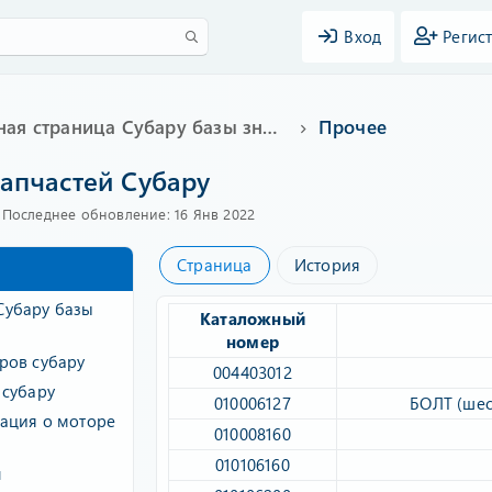
Вход
Регис
Главная страница Субару базы знаний
Прочее
запчастей Субару
П
Последнее обновление:
16 Янв 2022
о
с
Страница
История
л
е
Субару базы
д
Каталожный
н
номер
е
ров субару
е
004403012​
 субару
о
010006127​
БОЛТ (шес
б
ация о моторе
н
010008160​
о
010106160​
в
ч
л