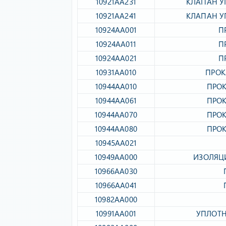
10921AA231​
КЛАПАН У
10921AA241​
КЛАПАН У
10924AA001​
П
10924AA011​
П
10924AA021​
П
10931AA010​
ПРОК
10944AA010​
ПРОК
10944AA061​
ПРОК
10944AA070​
ПРОК
10944AA080​
ПРОК
10945AA021​
10949AA000​
ИЗОЛЯЦ
10966AA030​
10966AA041​
10982AA000​
10991AA001​
УПЛОТН