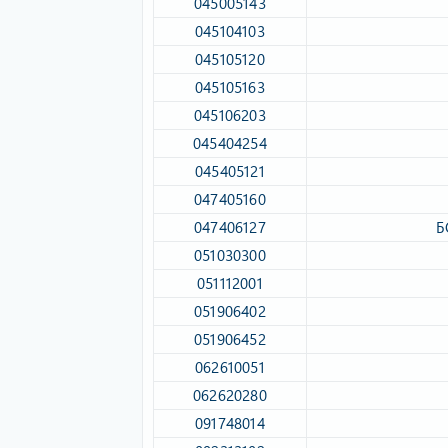
045005143​
045104103​
045105120​
045105163​
045106203​
045404254​
045405121​
047405160​
047406127​
Б
051030300​
051112001​
051906402​
051906452​
062610051​
062620280​
091748014​