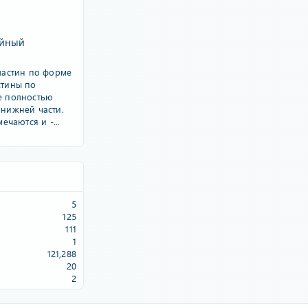
ейный
ластин по форме
стины по
е полностью
нижней части.
ечаются и -...
5
125
111
1
121,288
20
2