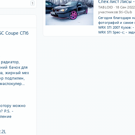
Спек лист Лисы 
1
TABLOID
18 Сен 2022
участников Sti-Club
Сегодня благодаря н
фотографий и самое 
WRX STI 2007 Кузов: 
WRX STI Spec-c; - за
 GC Coupe СПб
ы радиатор,
ний бачок для
ма, жирный мех
ор подпилен,
маслокулер...
мотору можно
 P.S. -
ление
.2L