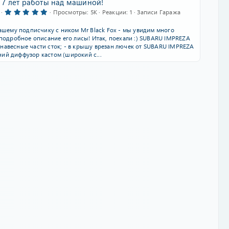
- 7 лет работы над машиной!
5
Просмотры
5K
Реакции
1
Записи Гаража
.
0
ашему подписчику с ником Mr Black Fox - мы увидим много
0
з
подробное описание его лисы! Итак, поехали :) SUBARU IMPREZA
в
- навесные части сток; - в крышу врезан лючек от SUBARU IMPREZA
ё
дний диффузор кастом (широкий с...
з
д