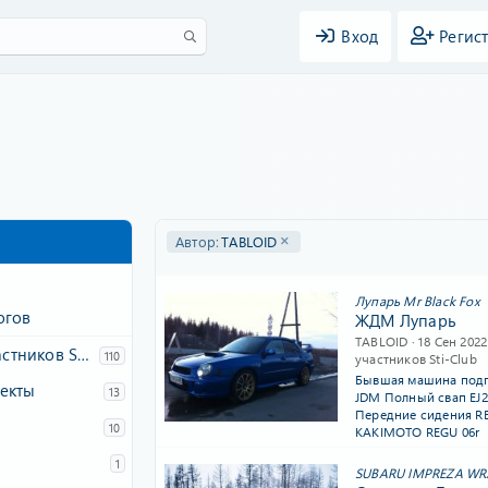
Вход
Регис
Автор:
TABLOID
Лупарь Mr Black Fox
огов
ЖДМ Лупарь
TABLOID
18 Сен 2022
Записи Гаража участников Sti-Club
110
участников Sti-Club
Бывшая машина подпи
екты
13
JDM Полный свап EJ2
Передние сидения R
10
KAKIMOTO REGU 06r
1
SUBARU IMPREZA WRX