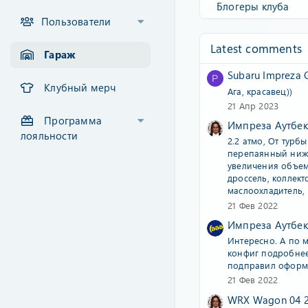
Блогеры клуба
Пользователи
Latest comments
Гараж
Subaru Impreza
P
Клубный мерч
Ага, красавец))
21 Апр 2023
Программа
Импреза Аутбек
лояльности
2.2 атмо, От турб
перепаянный ниж
увеличения объе
дроссель, коллект
маслоохладитель, 
21 Фев 2022
Импреза Аутбек
Интересно. А по 
конфиг подробнее?
подправил оформ
21 Фев 2022
WRX Wagon 04 2