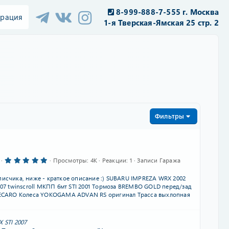
8-999-888-7-555 г. Москва
трация
1-я Тверская-Ямская 25 стр. 2
Фильтры
5
Просмотры
4K
Реакции
1
Записи Гаража
.
0
счика, ниже - краткое описание :) SUBARU IMPREZA WRX 2002
0
з
07 twinscroll МКПП 6мт STI 2001 Тормоза BREMBO GOLD перед/зад
в
ECARO Колеса YOKOGAMA ADVAN RS оригинал Трасса выхлопная
ё
з
д
 STI 2007