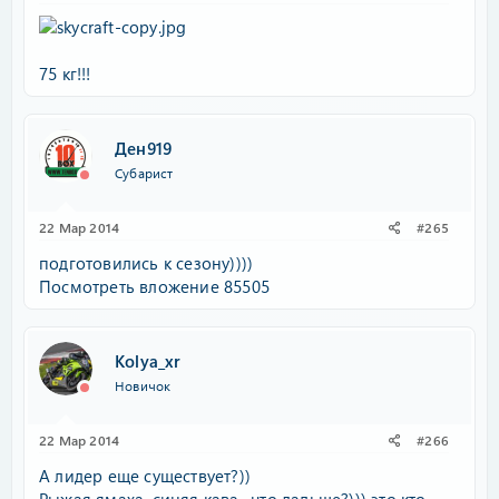
75 кг!!!
Ден919
Субарист
22 Мар 2014
#265
подготовились к сезону))))
Посмотреть вложение 85505
Kolya_xr
Новичок
22 Мар 2014
#266
А лидер еще существует?))