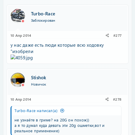
Turbo-Race
Заблокирован
10 Апр 2014
#277
у нас даже есть люди которые всю ходовку
"изобрели
Stishok
Новичок
10 Апр 2014
#278
Turbo-Race написал(а):
не узнаёте в гриме? на 20G он похож))
а я то думал куда девать эти 20g ошметки,вот и
реальное применение)