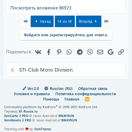
Посмотреть вложение 86923
First
Last
Назад
14 из 18
Вперёд
Войдите или зарегистрируйтесь для ответа.
Vk
Facebook
Pinterest
WhatsApp
Telegram
Viber
Электронная
Google
Сс
Поделиться:
STI-Club Мото Division
Ver.2.0
Russian (RU)
Обратная связь
Условия и правила
Политика конфиденциальности
Помощь
Главная
R
S
®
Community platform by XenForo
© 2010-2021 XenForo Ltd.
S
Перевод
XF-Russia.ru
XenCarta 2 PRO
© Jason Axelrod of
8WAYRUN
XenAtendo 2 PRO
© Jason Axelrod of
8WAYRUN
Theming with
by:
DohTheme