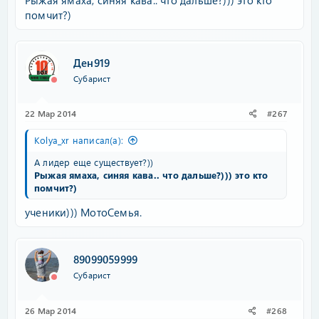
Рыжая ямаха, синяя кава.. что дальше?))) это кто
помчит?)
Ден919
Субарист
22 Мар 2014
#267
Kolya_xr написал(а):
А лидер еще существует?))
Рыжая ямаха, синяя кава.. что дальше?))) это кто
помчит?)
ученики))) МотоСемья.
89099059999
Субарист
26 Мар 2014
#268