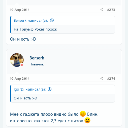
10 Апр 2014
#273
Berserk написал(а):
На Триумф Рокет похож
Он и есть :-D
Berserk
Новичок
10 Апр 2014
#274
IgorD. написал(а):
Он и есть :-D
Мне с гаджета плохо видно было
Блин,
интересно, как этот 2,3 едет с низов