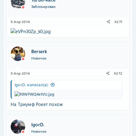
Заблокирован
9 Апр 2014
#271
Berserk
Новичок
9 Апр 2014
#272
IgorD. написал(а):
На Триумф Рокет похож
IgorD.
Новичок