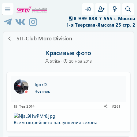
8-999-888-7-555 г. Москва
1-я Тверская-Ямская 25 стр. 2
STI-Club Мото Division
Красивые фото
А
Д
Strike
20 Ноя 2013
в
а
т
т
о
а
р
н
IgorD.
т
а
Новичок
е
ч
м
а
ы
л
19 Фев 2014
#261
а
Всем скорейшего наступления сезона