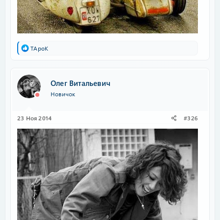
Р
TApoK
е
а
к
ц
Олег Витальевич
и
Новичок
и
:
23 Ноя 2014
#326