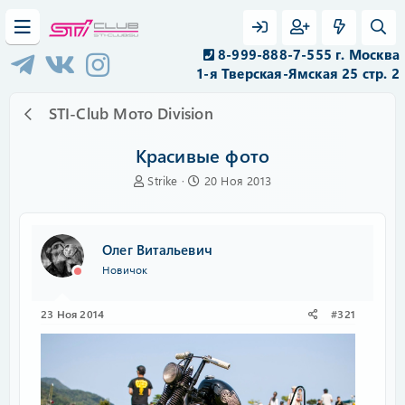
8-999-888-7-555 г. Москва
1-я Тверская-Ямская 25 стр. 2
STI-Club Мото Division
Красивые фото
А
Д
Strike
20 Ноя 2013
в
а
т
т
о
а
р
н
Олег Витальевич
т
а
Новичок
е
ч
м
а
ы
л
23 Ноя 2014
#321
а