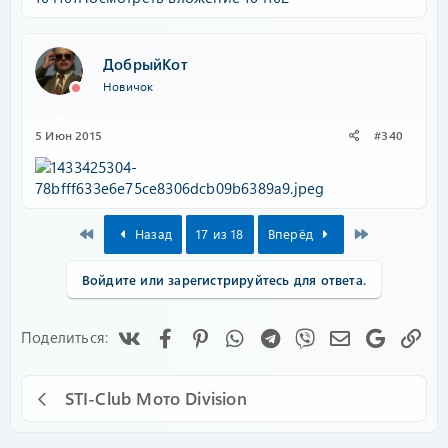
ДобрыйКот
Новичок
5 Июн 2015
#340
First
Last
Назад
17 из 18
Вперёд
Войдите или зарегистрируйтесь для ответа.
Vk
Facebook
Pinterest
WhatsApp
Telegram
Viber
Электронная
Google
Сс
Поделиться:
STI-Club Мото Division