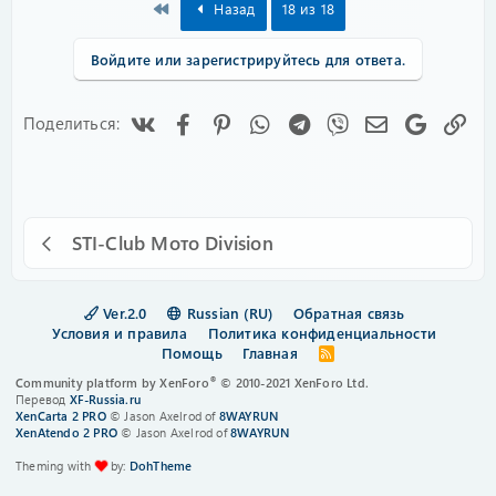
First
Назад
18 из 18
Войдите или зарегистрируйтесь для ответа.
Vk
Facebook
Pinterest
WhatsApp
Telegram
Viber
Электронная
Google
Сс
Поделиться:
STI-Club Мото Division
Ver.2.0
Russian (RU)
Обратная связь
Условия и правила
Политика конфиденциальности
Помощь
Главная
R
S
®
Community platform by XenForo
© 2010-2021 XenForo Ltd.
S
Перевод
XF-Russia.ru
XenCarta 2 PRO
© Jason Axelrod of
8WAYRUN
XenAtendo 2 PRO
© Jason Axelrod of
8WAYRUN
Theming with
by:
DohTheme