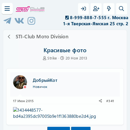
8-999-888-7-555 г. Москва
1-я Тверская-Ямская 25 стр. 2
STI-Club Мото Division
Красивые фото
А
Д
Strike
20 Ноя 2013
в
а
т
т
о
а
р
н
ДобрыйКот
т
а
Новичок
е
ч
м
а
ы
л
17 Июн 2015
#341
а