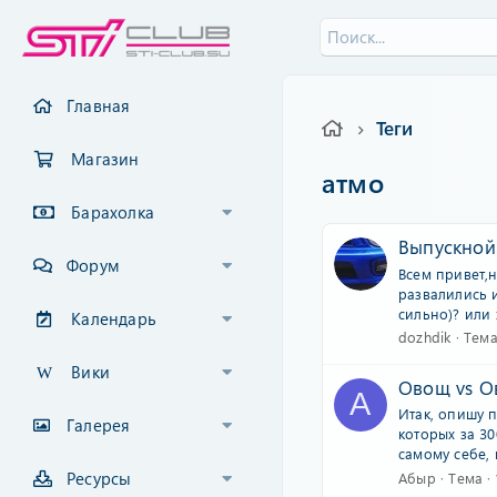
Главная
Теги
Магазин
атмо
Барахолка
Выпускной
Форум
Всем привет,
развалились и
сильно)? или 
Календарь
dozhdik
Тем
Вики
Овощ vs 
А
Итак, опишу п
Галерея
которых за 30
самому себе, 
Ресурсы
Абыр
Тема