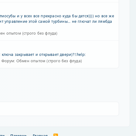
тмосубы и у всех все прекрасно куда бы дется)))) но все же
т управление этой самой турбины... не глючат ли лямбда
ен опытом (строго без флуда)
ключа закрывает и открывает двери)?!:help:
Форум:
Обмен опытом (строго без флуда)
сти
Помощь
Главная
R