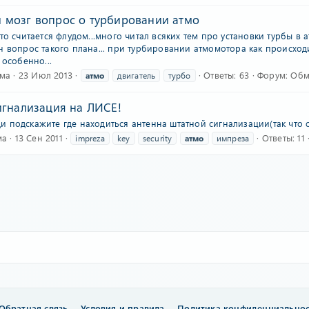
мозг вопрос о турбировании атмо
то считается флудом...много читал всяких тем про установки турбы в а
н вопрос такого плана... при турбировании атмомотора как происходи
 особенно...
ма
23 Июл 2013
Ответы: 63
Форум:
Обм
атмо
двигатель
турбо
игнализация на ЛИСЕ!
подскажите где находиться антенна штатной сигнализации(так что с 
ма
13 Сен 2011
Ответы: 11
impreza
key
security
атмо
импреза
Обратная связь
Условия и правила
Политика конфиденциально