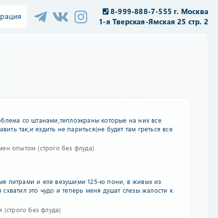
8-999-888-7-555 г. Москва
трация
1-я Тверская-Ямская 25 стр. 2
облема со штанами,теплоэкраны которые на них все
вить так,и ездить не париться(не будет там греться все
ен опытом (строго без флуда)
умя литрами и еле везушими 125-ю пони, в живых из
я схватил это чудо и теперь меня душат слезы жалости к
(строго без флуда)