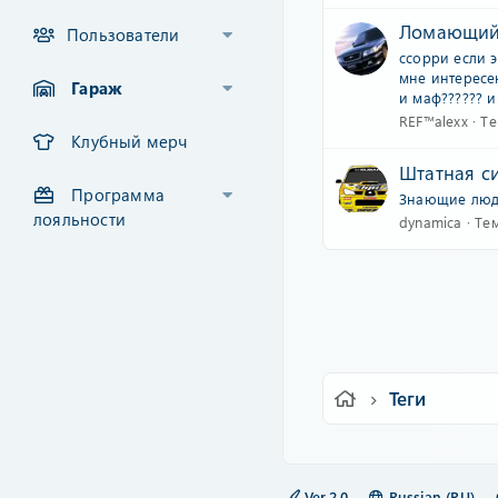
Ломающий 
Пользователи
ссорри если э
мне интересе
Гараж
и маф?????? и
REF™alexx
Те
Клубный мерч
Штатная с
Программа
Знающие люди 
лояльности
dynamica
Те
Теги
Ver.2.0
Russian (RU)