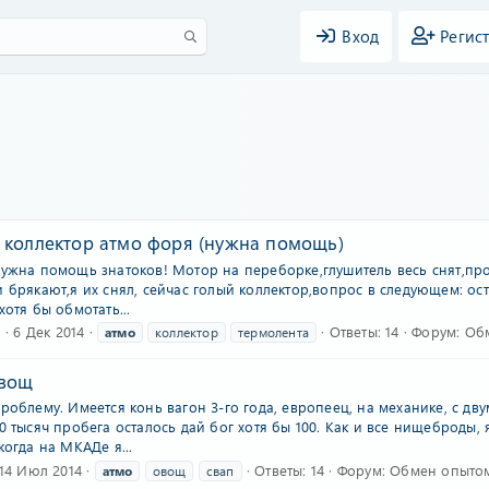
Вход
Регис
 коллектор атмо форя (нужна помощь)
нужна помощь знатоков! Мотор на переборке,глушитель весь снят,пр
 брякают,я их снял, сейчас голый коллектор,вопрос в следующем: оста
хотя бы обмотать...
а
6 Дек 2014
Ответы: 14
Форум:
Обм
атмо
коллектор
термолента
Овощ
роблему. Имеется конь вагон 3-го года, европеец, на механике, с дв
0 тысяч пробега осталось дай бог хотя бы 100. Как и все нищеброды, 
когда на МКАДе я...
14 Июл 2014
Ответы: 14
Форум:
Обмен опытом 
атмо
овощ
свап