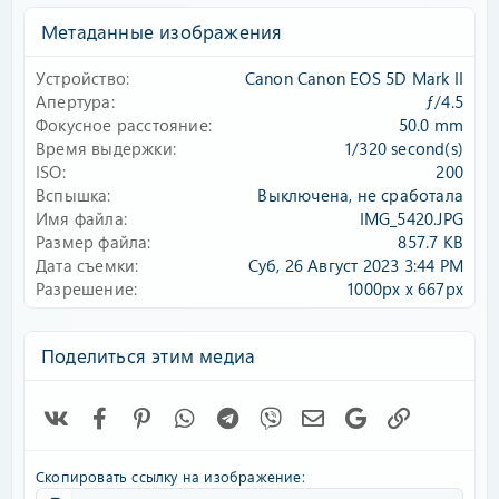
з
Метаданные изображения
в
ё
Устройство
Canon Canon EOS 5D Mark II
з
д
Апертура
ƒ/4.5
Фокусное расстояние
50.0 mm
Время выдержки
1/320 second(s)
ISO
200
Вспышка
Выключена, не сработала
Имя файла
IMG_5420.JPG
Размер файла
857.7 KB
Дата съемки
Суб, 26 Август 2023 3:44 PM
Разрешение
1000px x 667px
Поделиться этим медиа
Vk
Facebook
Pinterest
WhatsApp
Telegram
Viber
Электронная почта
Google
Ссылка
Скопировать ссылку на изображение