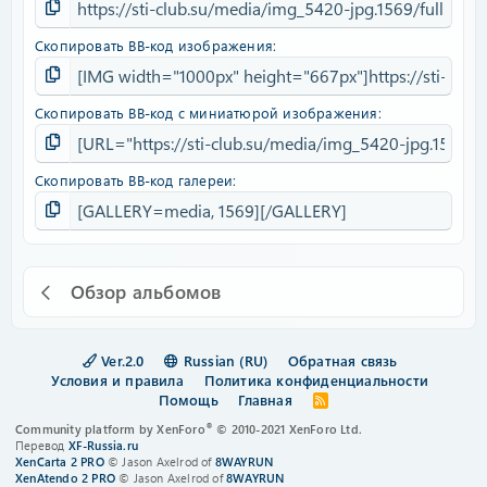
Скопировать BB-код изображения
Скопировать BB-код с миниатюрой изображения
Скопировать BB-код галереи
Обзор альбомов
Ver.2.0
Russian (RU)
Обратная связь
Условия и правила
Политика конфиденциальности
Помощь
Главная
R
S
®
Community platform by XenForo
© 2010-2021 XenForo Ltd.
S
Перевод
XF-Russia.ru
XenCarta 2 PRO
© Jason Axelrod of
8WAYRUN
XenAtendo 2 PRO
© Jason Axelrod of
8WAYRUN