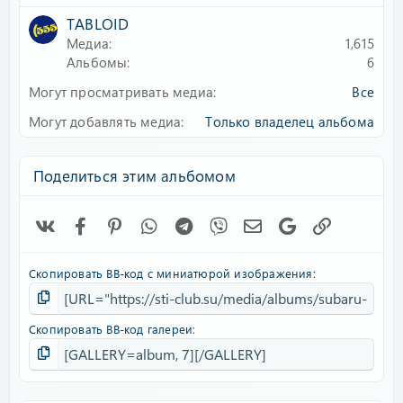
ё
TABLOID
з
д
Медиа
1,615
Альбомы
6
Могут просматривать медиа
Все
Могут добавлять медиа
Только владелец альбома
Поделиться этим альбомом
Vk
Facebook
Pinterest
WhatsApp
Telegram
Viber
Электронная почта
Google
Ссылка
Скопировать BB-код с миниатюрой изображения
Скопировать BB-код галереи