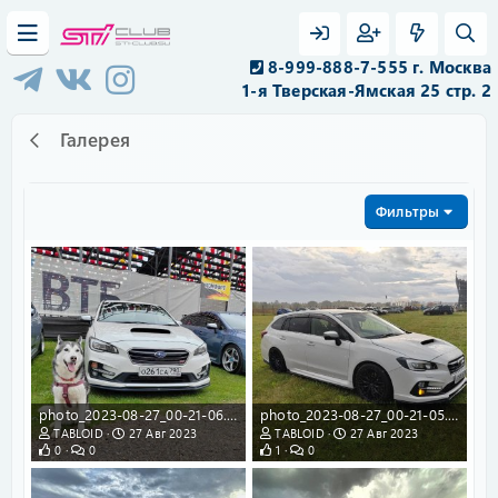
8-999-888-7-555 г. Москва
1-я Тверская-Ямская 25 стр. 2
Галерея
Фильтры
photo_2023-08-27_00-21-06.jpg
photo_2023-08-27_00-21-05.jpg
TABLOID
27 Авг 2023
TABLOID
27 Авг 2023
0
0
1
0