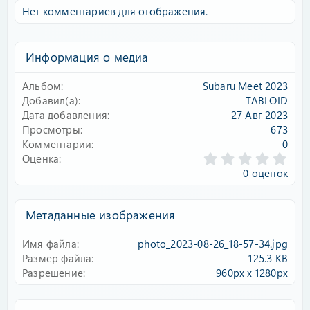
Нет комментариев для отображения.
Информация о медиа
Альбом
Subaru Meet 2023
Добавил(а)
TABLOID
Дата добавления
27 Авг 2023
Просмотры
673
Комментарии
0
0
Оценка
.
0 оценок
0
0
з
Метаданные изображения
в
ё
Имя файла
photo_2023-08-26_18-57-34.jpg
з
д
Размер файла
125.3 KB
Разрешение
960px x 1280px