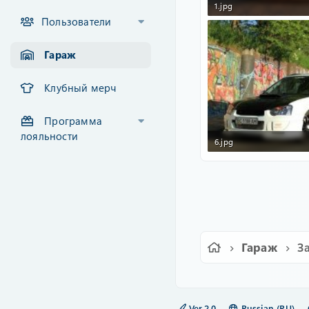
1.jpg
Пользователи
123.8 KB · Просмотры: 1
Гараж
Клубный мерч
Программа
лояльности
6.jpg
191.3 KB · Просмотры: 1
Гараж
З
Ver.2.0
Russian (RU)