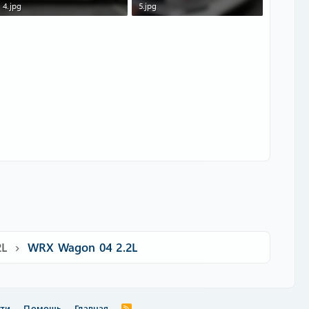
4.jpg
5.jpg
130.2 KB · Просмотры: 131
122.2 KB · Просмотры: 133
2L
WRX Wagon 04 2.2L
сти
Помощь
Главная
R