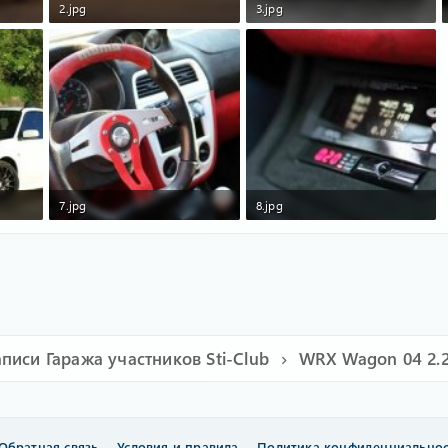
2.jpg
3.jpg
99
97 KB · Просмотры: 122
119.2 KB · Просмотры: 112
7.jpg
8.jpg
26
132.8 KB · Просмотры: 128
79.2 KB · Просмотры: 122
аписи Гаража участников Sti-Club
WRX Wagon 04 2.
Обратная связь
Условия и правила
Политика конфиденциально