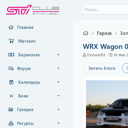
Главная
Гараж
Зап
Магазин
WRX Wagon 0
Барахолка
А
C
PashaWRX
18 Фев 
в
r
т
e
Запись блога
Форум
о
a
р
t
e
Календарь
d
a
Вики
t
e
Галерея
Ресурсы