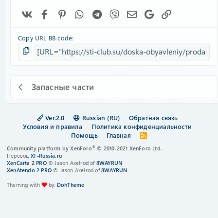
Vk
Facebook
Pinterest
WhatsApp
Telegram
Viber
Электронная почта
Google
Ссылка
Copy URL BB code
Запасные части
Ver.2.0
Russian (RU)
Обратная связь
Условия и правила
Политика конфиденциальности
Помощь
Главная
R
S
®
Community platform by XenForo
© 2010-2021 XenForo Ltd.
S
Перевод
XF-Russia.ru
XenCarta 2 PRO
© Jason Axelrod of
8WAYRUN
XenAtendo 2 PRO
© Jason Axelrod of
8WAYRUN
Theming with
by:
DohTheme