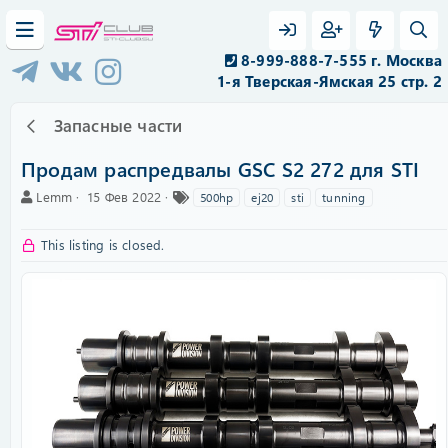
8-999-888-7-555 г. Москва
1-я Тверская-Ямская 25 стр. 2
Запасные части
Продам распредвалы GSC S2 272 для STI
А
C
Т
Lemm
15 Фев 2022
500hp
ej20
sti
tunning
в
r
е
т
e
г
This listing is closed.
о
a
и
р
t
i
o
n
d
a
t
e