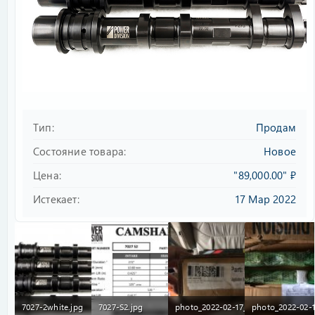
Тип
Продам
Состояние товара
Новое
Цена
"89,000.00" ₽
Истекает
17 Мар 2022
7027-2white.jpg
7027-S2.jpg
photo_2022-02-17_19-35-59.jpg