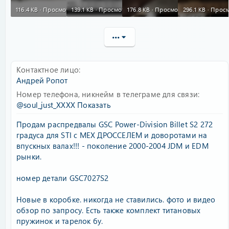
116.4 KB · Просмотры: 322
139.1 KB · Просмотры: 88
176.8 KB · Просмотры: 86
296.1 KB · Прос
•••
Контактное лицо
Андрей Ропот
Номер телефона, никнейм в телеграме для связи
@soul_just_XXXX
Показать
Продам распредвалы GSC Power-Division Billet S2 272
градуса для STI c МЕХ ДРОССЕЛЕМ и доворотами на
впускных валах!!! - поколение 2000-2004 JDM и EDM
рынки.
номер детали GSC7027S2
Новые в коробке. никогда не ставились. фото и видео
обзор по запросу. Есть также комплект титановых
пружинок и тарелок бу.