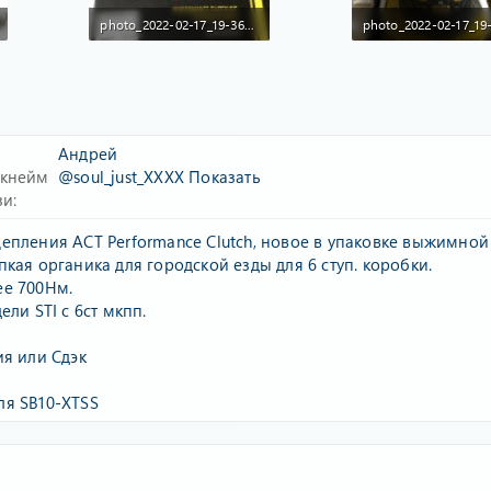
photo_2022-02-17_19-36-06.jpg
105.4 KB · Просмотры: 85
97.8 KB · Просмотры:
Андрей
икнейм
@soul_just_XXXX
Показать
зи
епления ACT Performance Clutch, новое в упаковке выжимной
кая органика для городской езды для 6 ступ. коробки.
ее 700Нм.
ели STI с 6ст мкпп.
ия или Сдэк
я SB10-XTSS