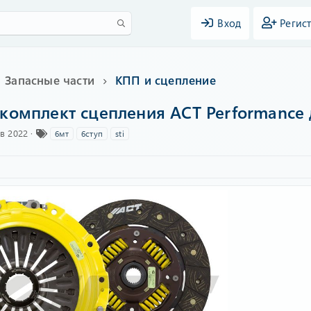
Вход
Регис
Запасные части
КПП и сцепление
комплект сцепления ACT Performance 
Т
ев 2022
6мт
6ступ
sti
е
г
и