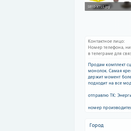
SB10-XTSS.jpg
71.4 KB · Просмотры: 303
Контактное лицо
Номер телефона, н
в телеграме для свя
Продам комплект сц
монолок. Самая креп
держит момент бол
подходит на все мод
отправлю ТК: Энерг
номер производител
Город