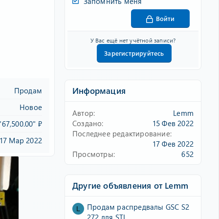
Запомнить меня
Войти
У Вас ещё нет учётной записи?
Зарегистрируйтесь
Информация
Продам
Новое
Автор
Lemm
Создано
15 Фев 2022
"67,500.00" ₽
Последнее редактирование
17 Мар 2022
17 Фев 2022
Просмотры
652
Другие объявления от Lemm
Продам распредвалы GSC S2
L
272 для STI