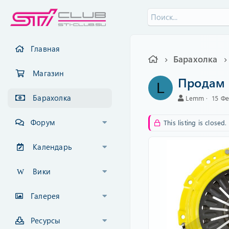
Главная
Барахолка
Магазин
Продам 
L
Барахолка
А
C
Lemm
15 Ф
в
r
т
e
Форум
This listing is closed.
о
a
р
t
i
Календарь
o
n
Вики
d
a
t
Галерея
e
Ресурсы