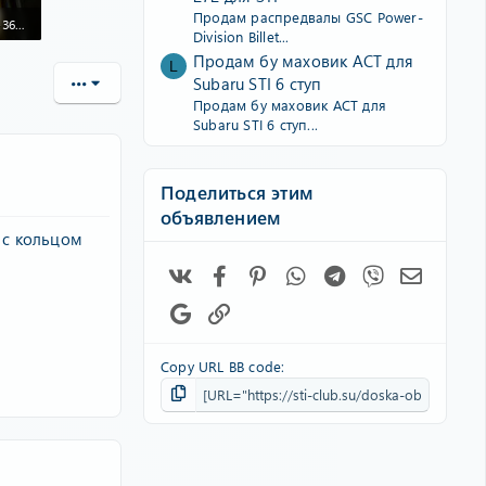
Продам распредвалы GSC Power-
photo_2022-02-17_19-36-03.jpg
Division Billet...
 118
Продам бу маховик ACT для
L
Subaru STI 6 ступ
•••
Продам бу маховик ACT для
Subaru STI 6 ступ...
Поделиться этим
объявлением
 с кольцом
Vk
Facebook
Pinterest
WhatsApp
Telegram
Viber
Электро
Google
Ссылка
Copy URL BB code