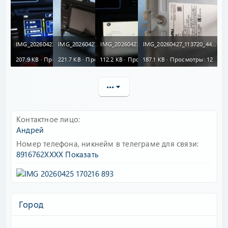
IMG_20260423_200035_767.jpg
IMG_20260427_113742_270.jpg
IMG_20260423_200056_370.jpg
IMG_20260427_113720_441.jpg
207.9 KB · Просмотры: 12
221.7 KB · Просмотры: 18
112.2 KB · Просмотры: 10
187.1 KB · Просмотры: 12
•••
Контактное лицо
Андрей
Номер телефона, никнейм в телеграме для связи
8916762XXXX
Показать
Город