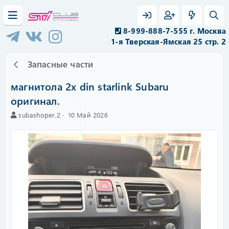
8-999-888-7-555 г. Москва
1-я Тверская-Ямская 25 стр. 2
Запасные части
магнитола 2х din starlink Subaru
оригинал.
А
C
subashoper.2
10 Май 2026
в
r
т
e
о
a
р
t
i
o
n
d
a
t
e