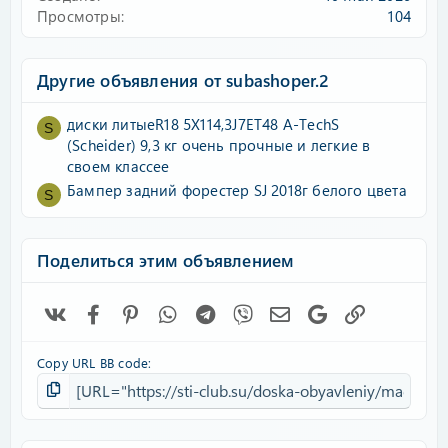
Просмотры
104
Другие объявления от subashoper.2
диски литыеR18 5X114,3J7ET48 A-TechS
S
(Scheider) 9,3 кг очень прочные и легкие в
своем классее
Бампер задний форестер SJ 2018г белого цвета
S
Поделиться этим объявлением
Vk
Facebook
Pinterest
WhatsApp
Telegram
Viber
Электронная почта
Google
Ссылка
Copy URL BB code