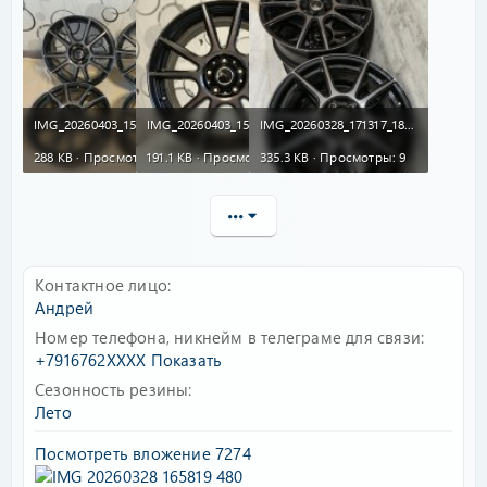
IMG_20260403_150251_513.jpg
IMG_20260403_150603_294.jpg
IMG_20260328_171317_182.jpg
288 KB · Просмотры: 16
191.1 KB · Просмотры: 11
335.3 KB · Просмотры: 9
•••
Контактное лицо
Андрей
Номер телефона, никнейм в телеграме для связи
+7916762XXXX
Показать
Сезонность резины
Лето
Посмотреть вложение 7274