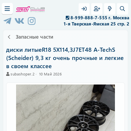
8-999-888-7-555 г. Москва
1-я Тверская-Ямская 25 стр. 2
Запасные части
диски литыеR18 5X114,3J7ET48 A-TechS
(Scheider) 9,3 кг очень прочные и легкие
в своем классее
А
C
subashoper.2
10 Май 2026
в
r
т
e
о
a
р
t
i
o
n
d
a
t