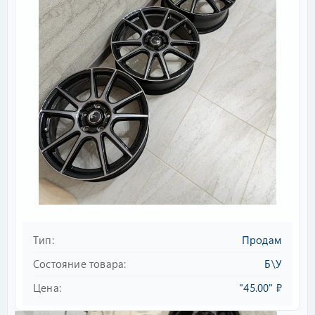
e
Тип
Продам
Состояние товара
Б\У
Цена
"45.00" ₽