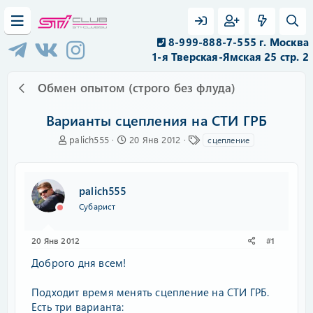
8-999-888-7-555 г. Москва
1-я Тверская-Ямская 25 стр. 2
Обмен опытом (строго без флуда)
Варианты сцепления на СТИ ГРБ
А
Д
Т
palich555
20 Янв 2012
сцепление
в
а
е
т
т
г
о
а
и
р
н
palich555
т
а
Субарист
е
ч
м
а
ы
л
20 Янв 2012
#1
а
Доброго дня всем!
Подходит время менять сцепление на СТИ ГРБ.
Есть три варианта: