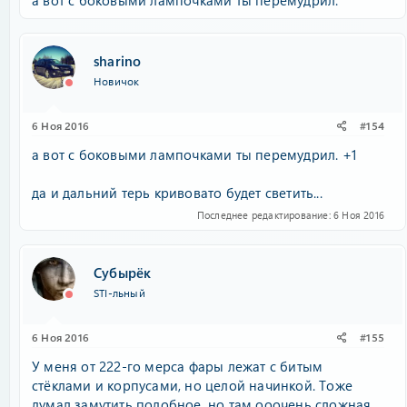
а вот с боковыми лампочками ты перемудрил.
sharino
Новичок
6 Ноя 2016
#154
а вот с боковыми лампочками ты перемудрил. +1
да и дальний терь кривовато будет светить...
Последнее редактирование:
6 Ноя 2016
Субырёк
STI-льный
6 Ноя 2016
#155
У меня от 222-го мерса фары лежат с битым
стёклами и корпусами, но целой начинкой. Тоже
думал замутить подобное, но там ооочень сложная