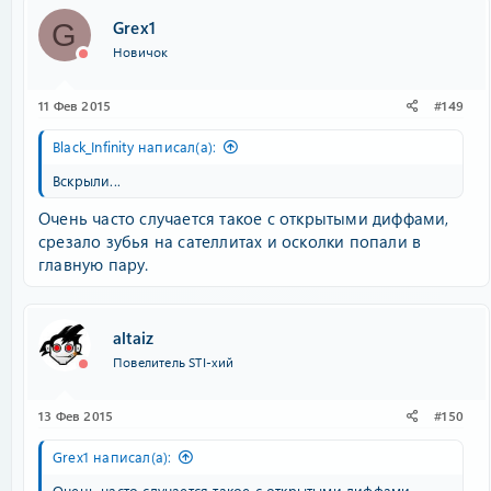
Grex1
G
Новичок
11 Фев 2015
#149
Black_Infinity написал(а):
Вскрыли...
Очень часто случается такое с открытыми диффами,
срезало зубья на сателлитах и осколки попали в
главную пару.
altaiz
Повелитель STI-хий
13 Фев 2015
#150
Grex1 написал(а):
Очень часто случается такое с открытыми диффами,