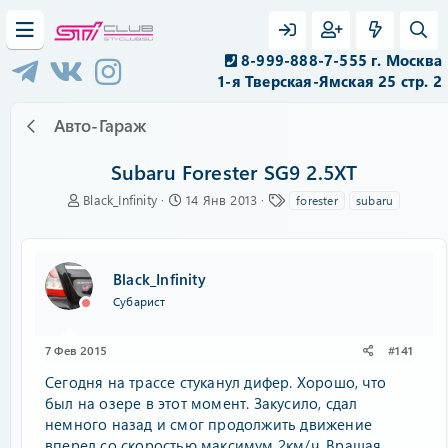
8-999-888-7-555 г. Москва
1-я Тверская-Ямская 25 стр. 2
Авто-Гараж
Subaru Forester SG9 2.5XT
А
Д
Т
Black_Infinity
14 Янв 2013
forester
subaru
в
а
е
т
т
г
о
а
и
р
н
Black_Infinity
т
а
Субарист
е
ч
м
а
ы
л
7 Фев 2015
#141
а
Сегодня на трассе стуканул дифер. Хорошо, что
был на озере в этот момент. Закусило, сдал
немного назад и смог продолжить движение
вперед со скоростью максимум 2км/ч. Вращая