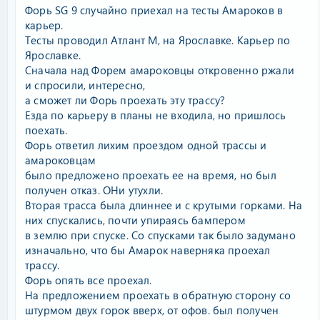
Форь SG 9 случайно приехал на тесты Амароков в
карьер.
Тесты проводил Атлант М, на Ярославке. Карьер по
Ярославке.
Сначала над Форем амароковцы откровенно ржали
и спросили, интересно,
а сможет ли Форь проехать эту трассу?
Езда по карьеру в планы не входила, но пришлось
поехать.
Форь ответил лихим проездом одной трассы и
амароковцам
было предложено проехать ее на время, но был
получен отказ. ОНи утухли.
Вторая трасса была длиннее и с крутыми горками. На
них спускались, почти упираясь бампером
в землю при спуске. Со спусками так было задумано
изначально, что бы Амарок наверняка проехал
трассу.
Форь опять все проехал.
На предложением проехать в обратную сторону со
штурмом двух горок вверх, от офов. был получен