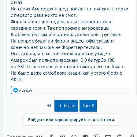
отказ.
На своих Амароках народ поехал, но въехать в горки
с первого раза никто не смог.
Форь въежал, как ходом, так и с остановкой в
середине горки. Так попросили амароковцы.
В общем тест им испортили, уехали они грустные.
На вопрос будут ли фото и видео, офы сказали,
конечно нет, мы же не Форестер тестили.
Но сказали, что мы не ожидали такое увидеть.
Амарок был полноприводным, 2,0 битурбо 180
на АКПП. Блокировок и понижайки у него не было.
На было даже самоблока сзади, как у этого Форя с
АКПП.
Р
АртёмА
е
а
к
First
Назад
8 из 8
ц
и
и
Войдите или зарегистрируйтесь для ответа.
:
Vk
Facebook
Pinterest
WhatsApp
Telegram
Viber
Электронна
Googl
Поделиться: