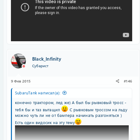
Black_Infinity
Субарист
9 Фев 2015
#146
SubaruTank написал(а):
конечно трактором, лед же) А был бы рывковый тросс -
тебя бы и таз вытащил
С рывковым троссом на льду
можно чуть ли не от бампера начинать разгоняться )
Есть один видосик на эту тему