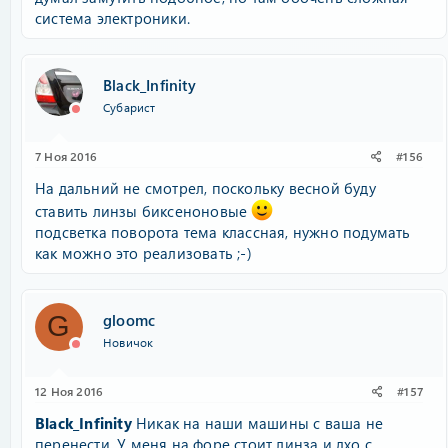
система электроники.
Black_Infinity
Субарист
7 Ноя 2016
#156
На дальний не смотрел, поскольку весной буду
ставить линзы биксеноновые
подсветка поворота тема классная, нужно подумать
как можно это реализовать ;-)
gloomc
G
Новичок
12 Ноя 2016
#157
Black_Infinitу
Никак на наши машины с ваша не
перенести. У меня на форе стоит линза и дхо с