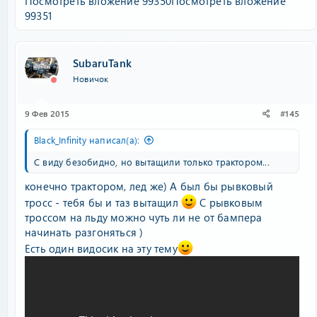
Посмотреть вложение 99350
Посмотреть вложение
99351
SubaruTank
Новичок
9 Фев 2015
#145
Black_Infinity написал(а):
С виду безобидно, но вытащили только трактором...
конечно трактором, лед же) А был бы рывковый
тросс - тебя бы и таз вытащил
С рывковым
троссом на льду можно чуть ли не от бампера
начинать разгоняться )
Есть один видосик на эту тему