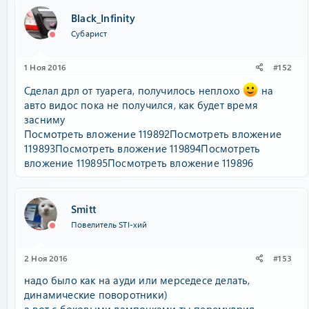
Black_Infinity
Субарист
1 Ноя 2016
#152
Сделал дрл от туарега, получилось неплохо
на
авто видос пока не получился, как будет время
засниму
Посмотреть вложение 119892
Посмотреть вложение
119893
Посмотреть вложение 119894
Посмотреть
вложение 119895
Посмотреть вложение 119896
Smitt
Повелитель STI-хий
2 Ноя 2016
#153
надо было как на ауди или мерседесе делать,
динамические поворотники)