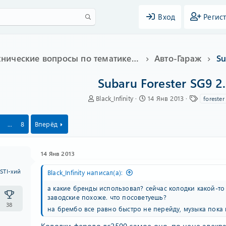
Вход
Регис
Технические вопросы по тематике Subaru
Авто-Гараж
Su
Subaru Forester SG9 2
А
Д
Т
Black_Infinity
14 Янв 2013
forester
в
а
е
т
т
г
...
8
Вперёд
о
а
и
р
н
т
а
е
ч
14 Янв 2013
м
а
ы
л
STI-хий
Black_Infinity написал(а):
а
а какие бренды использовал? сейчас колодки какой-то 
заводские похоже. что посоветуешь?
38
на брембо все равно быстро не перейду, музыка пока
Колодки феродо дс2500 самое оно, по цене адекв