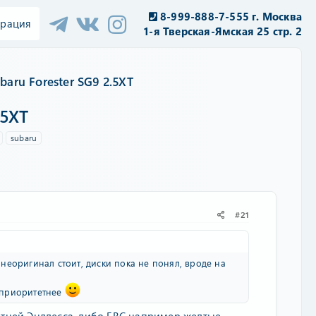
8-999-888-7-555 г. Москва
трация
1-я Тверская-Ямская 25 стр. 2
baru Forester SG9 2.5XT
.5XT
subaru
#21
неоригинал стоит, диски пока не понял, вроде на
 приоритетнее
атней Эндлесса, либо EBC например желтые.