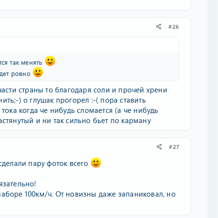
#26
тся так менять
удет ровно
части страны то благодаря соли и прочей хрени
ть;-) о глушак прогорел :-( пора ставить
тока когда че нибудь сломается (а че нибудь
стянутый и ни так сильно бьет по карману
#27
сделали пару фоток всего
язательно!
аборе 100км/ч. От новизны даже запаниковал, но