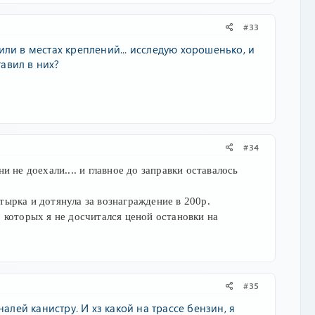
#33
ли в местах креплений... исследую хорошенько, и
тавил в них?
#34
и не доехали.... и главное до заправки оставалось
тырка и дотянула за вознаграждение в 200р.
, которых я не досчитался ценой остановки на
#35
алей канистру. И хз какой на трассе бензин, я