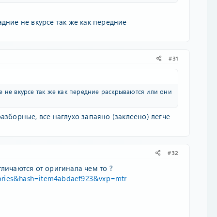
дние не вкурсе так же как передние
#31
 не вкурсе так же как передние раскрываются или они
азборные, все наглухо запаяно (заклеено) легче
#32
личаются от оригинала чем то ?
sories&hash=item4abdaef923&vxp=mtr