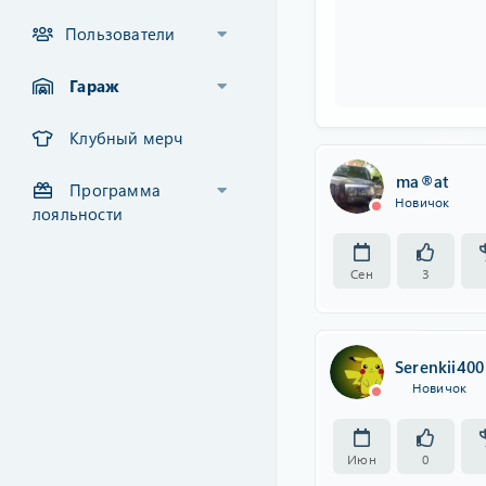
Пользователи
Гараж
Клубный мерч
ma®at
Программа
Новичок
лояльности
Сен
3
Serenkii400
Новичок
Июн
0