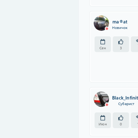
ma®at
Новичок
Сен
3
Black_Infini
Субарист
Июн
0