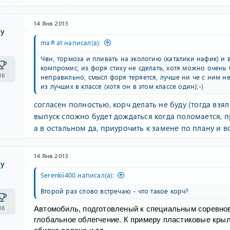
14 Янв 2013
ty
ma®at написал(а):
Чвн, тормоза и пливать на экологию (каталики нафик) и
компромис, из форя стиху не сделать, хотя можно очень 
16
неправильно, смысл форя теряется, лучше ни че с ним не
из лучших в классе (хотя он в этом классе один);-)
согласен полностью, корч делать не буду (тогда взял
выпуск сложно будет дождаться когда поломается, п
а в остальном да, приурочить к замене по плану и 
14 Янв 2013
ty
Serenkii400 написал(а):
Второй раз слово встречаю - что такое корч?
16
Автомобиль, подготовленый к специальным соревнов
глобальное облегчение. К примеру пластиковые крыл