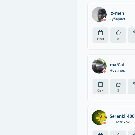
z-men
Субарист
Ноя
8
ma®at
Новичок
Сен
3
Serenkii400
Новичок