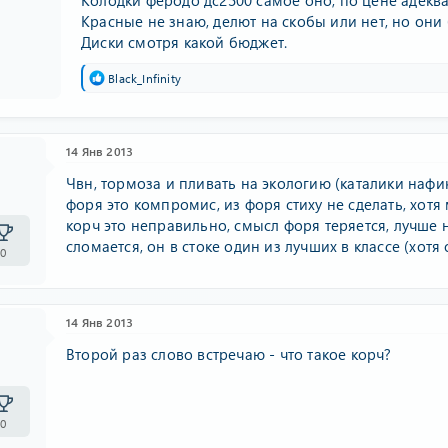
Красные не знаю, делют на скобы или нет, но они
Диски смотря какой бюджет.
Р
Black_Infinity
е
а
к
ц
14 Янв 2013
и
и
Чвн, тормоза и пливать на экологию (каталики нафи
:
форя это компромис, из форя стиху не сделать, хот
корч это неправильно, смысл форя теряется, лучше н
сломается, он в стоке один из лучших в классе (хотя 
0
14 Янв 2013
Второй раз слово встречаю - что такое корч?
0