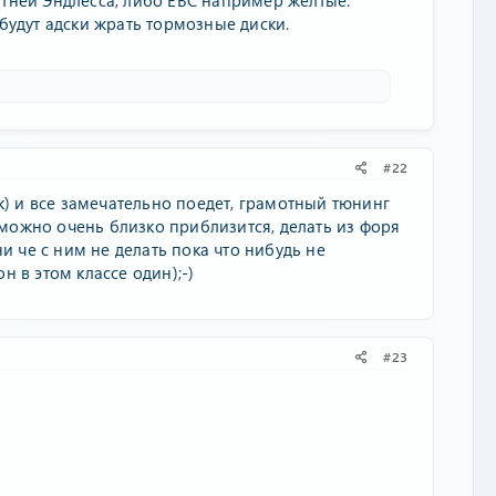
 будут адски жрать тормозные диски.
#22
к) и все замечательно поедет, грамотный тюнинг
я можно очень близко приблизится, делать из форя
и че с ним не делать пока что нибудь не
он в этом классе один);-)
#23