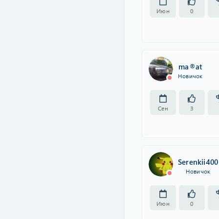
Июн
0
ma®at
Новичок
Сен
3
Serenkii400
Новичок
Июн
0