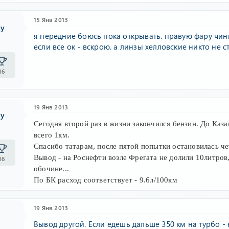
15 Янв 2013
ty
я передние боюсь пока открывать. правую фару чини
если все ок - вскрою. а линзы хелловские никто не с
16
19 Янв 2013
ty
Сегодня второй раз в жизни закончился бензин. До Казан
всего 1км.
Спасибо татарам, после пятой попытки остановилась че
Вывод - на Роснефти возле Фрегата не долили 10литров
16
обочине...
По БК расход соответствует - 9.6л/100км
19 Янв 2013
Вывод другой. Если едешь дальше 350 км на турбо - н