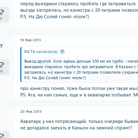
перед выездами стараюсь пробить где заправиться. В
вьезде загорелась, но канистра с 20 литрами позво
P.S. На Дю Солей гонял чтоли?)
0
19 Янв 2013
ty
RICTA написал(а):
Вывод другой. Если едешь дальше 350 км на турбо - налей
выездами стараюсь пробить где заправиться. В Казани с 
16
загорелась, но канистра с 20 литрами позволила сохран
P.S. На Дю Солей гонял чтоли?)
про канистру понял, тоже была потом уже такая мыс
PS: Ага, на них самых, еще и в аквапарке побывал. 
20 Янв 2013
Аквапарк у них потрясающий, только очереди бывают
не догадался заехать в Каньон на зимний спринт?