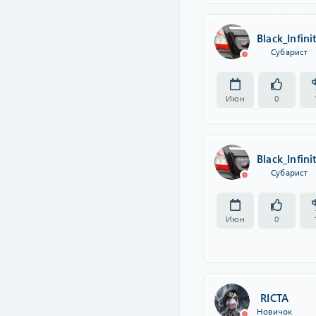
Black_Infini
Субарист
Июн
0
Black_Infini
Субарист
Июн
0
RICTA
Новичок