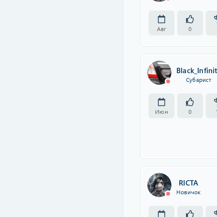
Авг
0
Black_Infini
Субарист
Июн
0
RICTA
Новичок