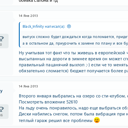
обивка салона и тд
14 Янв 2013
Black_Infinity написал(а):
выпуск сложно будет дождаться когда поломается, приде
а в остальном да, приурочить к замене по плану и все б
0
Ну учитывая тот факт что ты живешь в европейской 
высыпанных на дороги в зимнее время он может сгни
правильный пацанячий выхлоп ;-) если че то менять 
обязательно сломается) бюджет получается более ра
14 Янв 2013
ty
Второго января выбрались на озеро со сти-клубом, 
Посмотреть вложение 52610
На льду очень понравилось, надо еще выбраться об
Диски набились снегом, потом была вибрация при н
16
теплый гараж решил все проблемы