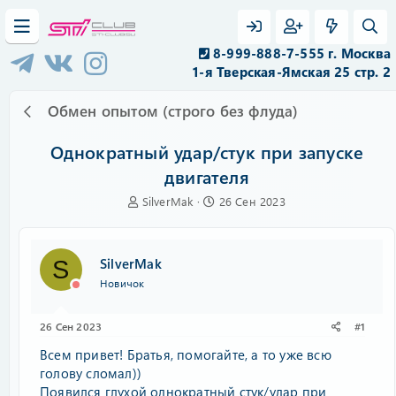
8-999-888-7-555 г. Москва
1-я Тверская-Ямская 25 стр. 2
Обмен опытом (строго без флуда)
Однократный удар/стук при запуске
двигателя
А
Д
SilverMak
26 Сен 2023
в
а
т
т
о
а
SilverMak
S
р
н
т
а
Новичок
е
ч
м
а
26 Сен 2023
#1
ы
л
а
Всем привет! Братья, помогайте, а то уже всю
голову сломал))
Появился глухой однократный стук/удар при