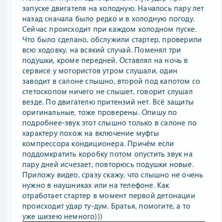
запуске двигателя на холодную. Началось пару лет
назад сначала было редко и в холодную погоду.
Сейчас происходит при каждом холодном пуске.
Что было сделано, обслужили стартер, проверили
всю ходовку, на всякий случай. Поменял три
подушки, кроме передней. Оставлял на ночь в
сервисе у мотористов утром слушали, один
заводит в салоне слышно, второй под капотом со
стетоскопом ничего не слышет, говорит слушал
везде. По двигателю притензий нет. Всё защиты
оригинальные, тоже проверены. Опишу по
подробнее-звук этот слышно только в салоне по
характеру похож на включение муфты
компрессора кондиционера. Причём если
поддомкратить коробку потом опустить звук на
пару дней исчезает, повторюсь подушки новые.
Приложу видео, сразу скажу, что слышно не очень
нужно в наушниках или на телефоне. Как
отработает стартер в момент первой детонации
происходит удар ту-дум. Братья, помогите, а то
уже шизею немного)))