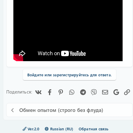
Войдите или зарегистрируйтесь для ответа.
Vk
Facebook
Pinterest
WhatsApp
Telegram
Viber
Электронна
Googl
Поделиться:
Обмен опытом (строго без флуда)
Ver.2.0
Russian (RU)
Обратная связь