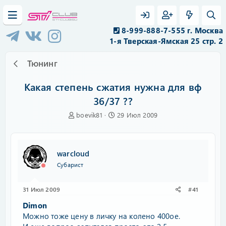
8-999-888-7-555 г. Москва
1-я Тверская-Ямская 25 стр. 2
Тюнинг
Какая степень сжатия нужна для вф
36/37 ??
А
Д
boevik81
29 Июл 2009
в
а
т
т
о
а
р
н
warcloud
т
а
Субарист
е
ч
м
а
ы
л
31 Июл 2009
#41
а
Dimon
Можно тоже цену в личку на колено 400ое.