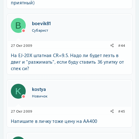
приятный)
boevik81
B
Субарист
27 Окт 2009
#44
На EJ-20Х штатная CR=9.5. Надо ли будет лезть в
двиг и "разжимать", если буду ставить 36 улитку от
спек си?
kostya
K
Новичок
27 Окт 2009
#45
Напишите в личку тоже цену на АА400