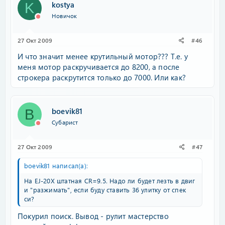
kostya
K
Новичок
27 Окт 2009
#46
И что значит менее крутильный мотор??? Т.е. у
меня мотор раскручивается до 8200, а после
строкера раскрутится только до 7000. Или как?
boevik81
B
Субарист
27 Окт 2009
#47
boevik81 написал(а):
На EJ-20Х штатная CR=9.5. Надо ли будет лезть в двиг
и "разжимать", если буду ставить 36 улитку от спек
си?
Покурил поиск. Вывод - рулит мастерство