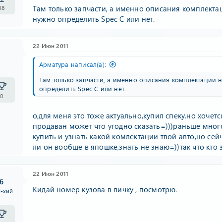
Там только запчасти, а именно описания комплектац
18
нужно определить Spec C или нет.
22 Июн 2011
Арматура написал(а):
Там только запчасти, а именно описания комплектации н
определить Spec C или нет.
0
о,для меня это тоже актуально,купил спеку.но хочетс
продаван может что угодно сказать=)))раньше мног
купить и узнать какой комлектации твой авто,но сейч
ли он вообще в япошке,знать не знаю=))так что кто
22 Июн 2011
6
Кидай номер кузова в личку , посмотрю.
I-хий