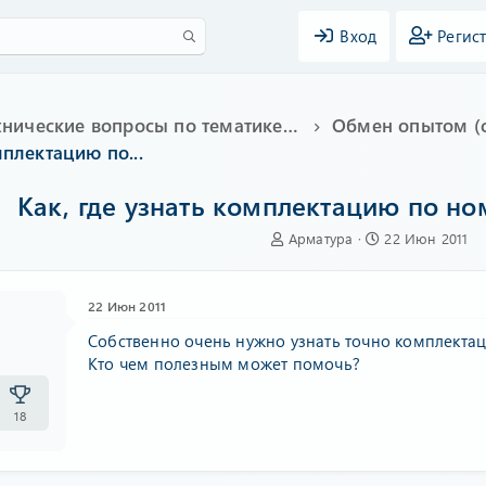
Вход
Регис
Технические вопросы по тематике Subaru
Обмен опытом (с
мплектацию по...
Как, где узнать комплектацию по но
А
Д
Арматура
22 Июн 2011
в
а
т
т
о
а
22 Июн 2011
р
н
а
т
а
Собственно очень нужно узнать точно комплектац
е
ч
Кто чем полезным может помочь?
м
а
ы
л
а
18