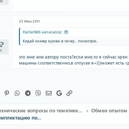
36
23 Июн 2011
Pasha1986 написал(а):
Кидай номер кузова в личку , посмотрю.
0
это мне или автору поста?если мне,то я сейчас хрен
машины соответственно,в отпуске я=)))может есть г
Facebook
Pinterest
WhatsApp
Telegram
Viber
Электронная почта
Google
Ссылка
Технические вопросы по тематике Subaru
Обмен опытом (
омплектацию по...