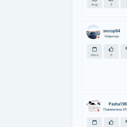
Апр
3
snoop84
Новичок
Июн
0
Pasha198
Повелитель ST