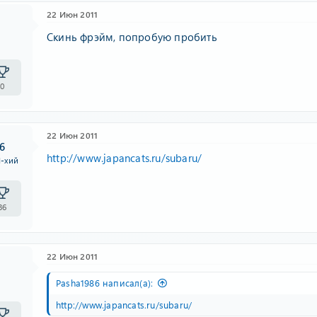
22 Июн 2011
Скинь фрэйм, попробую пробить
0
22 Июн 2011
6
http://www.japancats.ru/subaru/
I-хий
36
22 Июн 2011
Pasha1986 написал(а):
http://www.japancats.ru/subaru/