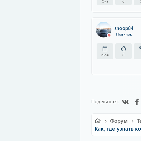
Окт
0
snoop84
Новичок
Июн
0
Vk
Поделиться:
Форум
Как, где узнать к