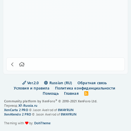
Ver.2.0
Russian (RU)
Обратная связь
Условия и правила
Политика конфиденциальности
Помощь
Главная
R
S
®
Community platform by XenForo
© 2010-2021 XenForo Ltd.
S
Перевод
XF-Russia.ru
XenCarta 2 PRO
© Jason Axelrod of
8WAYRUN
XenAtendo 2 PRO
© Jason Axelrod of
8WAYRUN
Theming with
by:
DohTheme