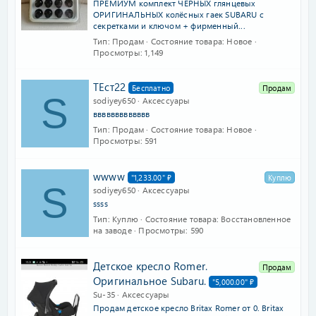
ПРЕМИУМ комплект ЧЁРНЫХ глянцевых
т
ОРИГИНАЛЬНЫХ колёсных гаек SUBARU с
а
секретками и ключом + фирменный...
Тип
Продам
Состояние товара
Новое
Просмотры
1,149
ТЕст22
Бесплатно
Продам
S
sodiyey650
Аксессуары
ввввввввввввв
Тип
Продам
Состояние товара
Новое
Просмотры
591
wwww
"1,233.00" ₽
Куплю
S
sodiyey650
Аксессуары
ssss
Тип
Куплю
Состояние товара
Восстановленное
на заводе
Просмотры
590
Детское кресло Romer.
Продам
Оригинальное Subaru.
"5,000.00" ₽
Su-35
Аксессуары
Продам детское кресло Britax Romer от 0. Britax