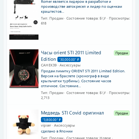
Romer является лидером в разработке и
производстве автокресел и лидер по оценкам
краштестов...
Тип
Продам
Состояние товара
Б\У
Просмотры
618
Часы orient STI 2011 Limited
Продам
Edition
"30,000.00" ₽
CAHEK39
Аксессуары
Продам лимитку ORIENT STI 2011 Limited Edition.
Версия на браслете (хронограф в виде
крыльчатки турбины). Состояние часов
отличное. Состояние...
Тип
Продам
Состояние товара
Б\У
Просмотры
2,713
Медведь STI Covid оригинал
Продам
"3,800.00" ₽
vipser
Аксессуары
сделано в Японии
Тип
Продам
Состояние товара
Новое