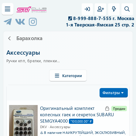
8-999-888-7-555 г. Москва
1-я Тверская-Ямская 25 стр. 2
Барахолка
Аксессуары
Ручки кпп, брелки, пленки...
Категории
Фильтры
З
Оригинальный комплект
Продам
а
колесных гаек и секреток SUBARU
к
SEMGYA4000
"100,000.00" ₽
р
DKV
Аксессуары
♨️ В наличие НАИКРУТЕЙШИЙ, ЭКСКЛЮЗИВНЫЙ,
ы