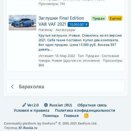
Просмотры
741
Заглушки Final Edition
Продам
Expired
VAB VAF 2021
"15,000.00" ₽
Hardway
Аксессуары
Крутые заглушки. Новые. Ставились на яп версию
2021. Себе такие поставил. Купил два комплекта.
Вот один продаю. Цена 15 000 руб. Восемь 937
девять...
Истекает
16 Мар 2022
Тип
Продам
Состояние
товара
Новое (другое см. описание)
Просмотры
869
Барахолка
Ver.2.0
Russian (RU)
Обратная связь
Условия и правила
Политика конфиденциальности
Помощь
Главная
R
S
®
Community platform by XenForo
© 2010-2021 XenForo Ltd.
S
Перевод
XF-Russia.ru