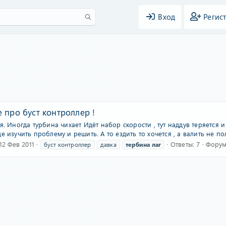
Вход
Регис
 про буст контроллер !
я. Иногда турбина чихает Идёт набор скорости , тут наддув теряется 
е изучить проблему и решить. А то ездить то хочется , а валить не по
12 Фев 2011
Ответы: 7
Фору
буст контроллер
давка
тербина
лаг