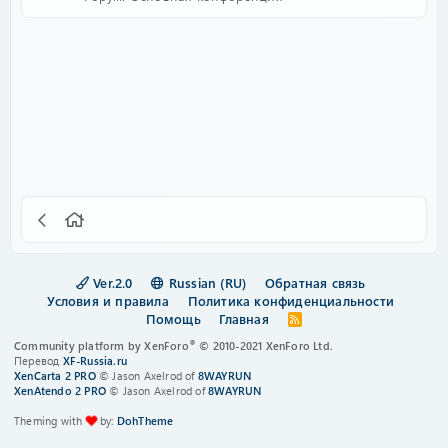
Ver.2.0
Russian (RU)
Обратная связь
Условия и правила
Политика конфиденциальности
Помощь
Главная
R
S
®
Community platform by XenForo
© 2010-2021 XenForo Ltd.
S
Перевод
XF-Russia.ru
XenCarta 2 PRO
© Jason Axelrod of
8WAYRUN
XenAtendo 2 PRO
© Jason Axelrod of
8WAYRUN
Theming with
by:
DohTheme