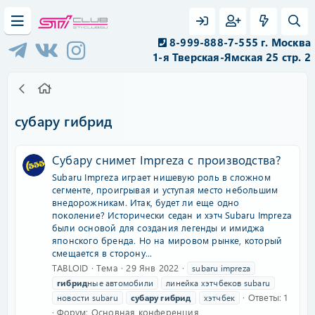
8-999-888-7-555 г. Москва
1-я Тверская-Ямская 25 стр. 2
субару гибрид
Субару снимет Impreza с производства?
Subaru Impreza играет нишевую роль в сложном
сегменте, проигрывая и уступая место небольшим
внедорожникам. Итак, будет ли еще одно
поколение? Исторически седан и хэтч Subaru Impreza
были основой для создания легенды и имиджа
японского бренда. Но на мировом рынке, который
смещается в сторону...
TABLOID
Тема
29 Янв 2022
subaru impreza
гибрид
ные автомобили
линейка хэтчбеков subaru
Ответы: 1
новости subaru
субару
гибрид
хэтчбек
Форум:
Основная конференция