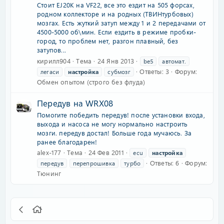
Стоит EJ20К на VF22, все это ездит на 505 форсах,
родном коллекторе и на родных (ТВИНтурбовых)
мозгах. Есть жуткий затуп между 1 и 2 передачами от
4500-5000 об\мин. Если ездить в режиме пробки-
город, то проблем нет, разгон плавный, без
затупов...
кирилл904
Тема
24 Янв 2013
be5
автомат.
Ответы: 3
Форум:
легаси
настройка
субмозг
Обмен опытом (строго без флуда)
Передув на WRX08
Помогите победить передув! после установки входа,
выхода и насоса не могу нормально настроить
мозги. передув достал! Больше года мучаюсь. За
ранее благодарен!
alex-177
Тема
24 Фев 2011
ecu
настройка
Ответы: 6
Форум:
передув
перепрошивка
турбо
Тюнинг