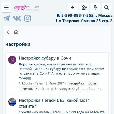
8-999-888-7-555 г. Москва
1-я Тверская-Ямская 25 стр. 2
настройка
Настройка субару в Сочи
N
Дорогие клубни, никто случайно из опытных
настройщиков ЭБУ субару не собирается этим летом
"отдыхать" в Сочи?) А то есть парочку не валящих
субар)))
NikSochi
Тема
3 Июн 2017
настройка
сочи
Ответы: 6
Форум:
Клубное общение
чиптюнинг
Настройка Легаси ВЕ5, какой мозг
ставить?
Собственно имеем Легаси ВЕ5 1999 года на автомате.