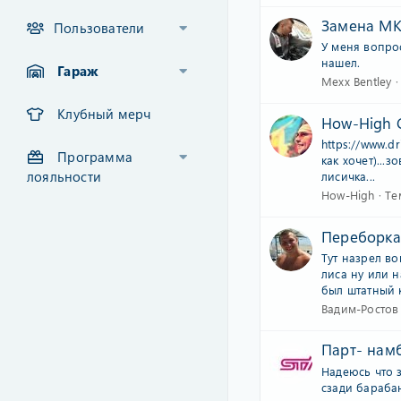
Замена МК
Пользователи
У меня вопрос
нашел.
Гараж
Mexx Bentley
Клубный мерч
How-High С
https://www.dr
Программа
как хочет)...з
лояльности
лисичка...
How-High
Те
Переборка
Тут назрел в
лиса ну или 
был штатный к
Вадим-Ростов
Парт- намб
Надеюсь что 
сзади барабан