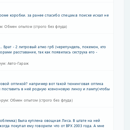
кроме коробки. за ранее спасибо спецам.в поиске искал не
м:
Обмен опытом (строго без флуда)
.... Брат - 2 литровый атмо грб (черепундель, покемон, кто
а горами расставание, так как появилась сеструха его -
рум:
Авто-Гараж
нговой оптикой? например вот такой тюнинговая оптика
и поставить в неё родную ксеноновую линзу и лампу(чтобы
орум:
Обмен опытом (строго без флуда)
облемка) Была куплена овощная Лиса. В штате на ней
огда покупал ему говорили что от ВРХ 2003 года. А мне