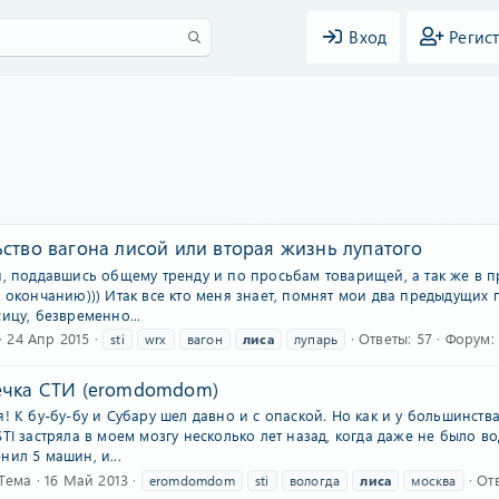
Вход
Регис
ство вагона лисой или вторая жизнь лупатого
я, поддавшись общему тренду и по просьбам товарищей, а так же в п
 окончанию))) Итак все кто меня знает, помнят мои два предыдущих 
ицу, безвременно...
24 Апр 2015
Ответы: 57
Форум:
sti
wrx
вагон
лиса
лупарь
ечка СТИ (eromdomdom)
! К бу-бу-бу и Субару шел давно и с опаской. Но как и у большинства
TI застряла в моем мозгу несколько лет назад, когда даже не было 
ил 5 машин, и...
Тема
16 Май 2013
От
eromdomdom
sti
вологда
лиса
москва