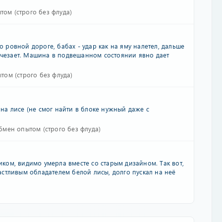
ом (строго без флуда)
о ровной дороге, бабах - удар как на яму налетел, дальше
исчезает. Машина в подвешанном состоянии явно дает
том (строго без флуда)
на лисе (не смог найти в блоке нужный даже с
бмен опытом (строго без флуда)
сиком, видимо умерла вместе со старым дизайном. Так вот,
частливым обладателем белой лисы, долго пускал на неё