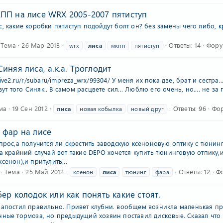
ПП на лисе WRX 2005-2007 пятиступ
, какие коробки пятиступ подойдут болт он? без замены чего либо, 
Тема
26 Мар 2013
Ответы: 14
Фору
wrx
лиса
мкпп
пятиступ
иняя лиса, а.к.а. Троглодит
ive2.ru/r/subaru/impreza_wrx/99304/ У меня их пока две, брат и сестра.
овут того Синяк.. В самом расцвете сил... Люблю его очень, но.... не з
ма
19 Сен 2012
Ответы: 96
Фо
лиса
новая кобылка
новый друг
 фар на лисе
опрос,а получится ли скрестить заводскую ксеноновую оптику с тюни
на крайний случай вот такие DEPO хочется купить тюнинговую отпику,
сенон),и притулить...
Тема
25 Май 2012
Ответы: 12
Ф
ксенон
лиса
тюнинг
фара
ер колодок или как понять какие стоят.
запостил правильно. Привет клубни. вообщем возникла маленькая пр
ные тормоза, но предыдущий хозяин поставил дисковые. Сказал что к