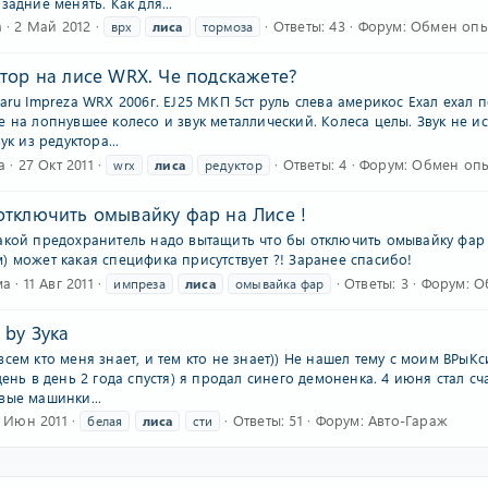
задние менять. Как для...
а
2 Май 2012
Ответы: 43
Форум:
Обмен опыт
врх
лиса
тормоза
тор на лисе WRX. Че подскажете?
aru Impreza WRX 2006г. EJ25 МКП 5ст руль слева америкос Ехал ехал п
е на лопнувшее колесо и звук металлический. Колеса целы. Звук не 
ук из редуктора...
а
27 Окт 2011
Ответы: 4
Форум:
Обмен опы
wrx
лиса
редуктор
отключить омывайку фар на Лисе !
акой предохранитель надо вытащить что бы отключить омывайку фар 
) может какая специфика присутствует ?! Заранее спасибо!
ма
11 Авг 2011
Ответы: 3
Форум:
О
импреза
лиса
омывайка фар
 by Зука
сем кто меня знает, и тем кто не знает)) Не нашел тему с моим ВРыК
день в день 2 года спустя) я продал синего демоненка. 4 июня стал с
вые машинки...
 Июн 2011
Ответы: 51
Форум:
Авто-Гараж
белая
лиса
сти