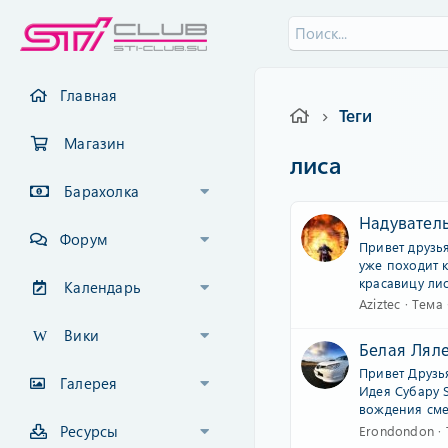
Главная
Теги
Магазин
лиса
Барахолка
Надуватель
Форум
Привет друзь
уже походит к
красавицу лис
Календарь
Aziztec
Тема
Вики
Белая Лял
Привет Друзья
Галерея
Идея Субару S
вождения смен
Ресурсы
Erondondon