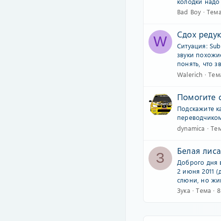
колодки надо 
Bad Boy
Тем
Сдох редук
W
Ситуация: Sub
звуки похожи
понять, что зв
Walerich
Тем
Помогите 
Подскажите к
переводчиком
dynamica
Те
Белая лиса
З
Доброго дня в
2 июня 2011 (
слюни, но жи
Зука
Тема
8