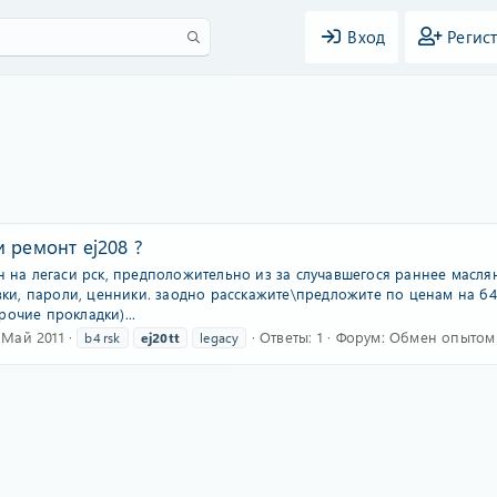
Вход
Регис
 ремонт ej208 ?
ун на легаси рск, предположительно из за случавшегося раннее масл
явки, пароли, ценники. заодно расскажите\предложите по ценам на б4 
очие прокладки)...
 Май 2011
Ответы: 1
Форум:
Обмен опытом 
b4 rsk
ej20tt
legacy