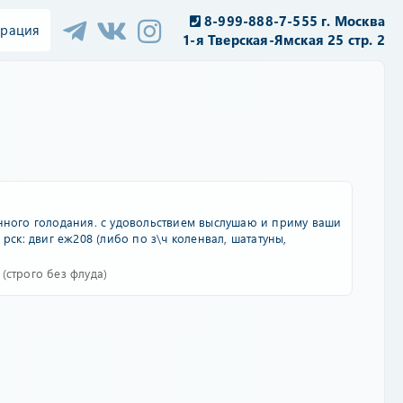
8-999-888-7-555 г. Москва
трация
1-я Тверская-Ямская 25 стр. 2
янного голодания. с удовольствием выслушаю и приму ваши
рск: двиг еж208 (либо по з\ч коленвал, шататуны,
(строго без флуда)