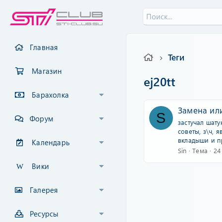
Главная
Теги
Магазин
ej20tt
Барахолка
Замена или
S
Форум
застучал шат
советы, з\ч, 
вкладыши и пр
Календарь
Sin
Тема
24
Вики
Галерея
Ресурсы