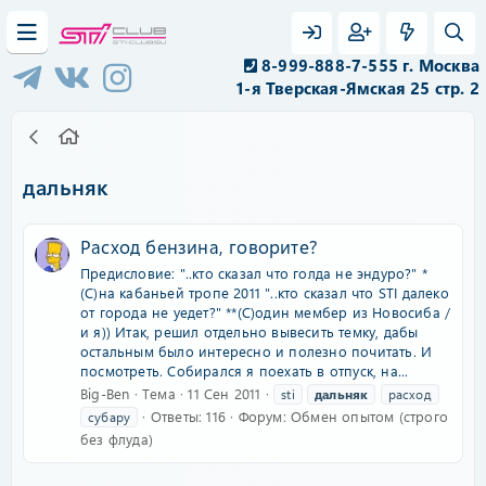
8-999-888-7-555 г. Москва
1-я Тверская-Ямская 25 стр. 2
дальняк
Расход бензина, говорите?
Предисловие: "..кто сказал что голда не эндуро?" *
(С)на кабаньей тропе 2011 "..кто сказал что STI далеко
от города не уедет?" **(С)один мембер из Новосиба /
и я)) Итак, решил отдельно вывесить темку, дабы
остальным было интересно и полезно почитать. И
посмотреть. Собирался я поехать в отпуск, на...
Big-Ben
Тема
11 Сен 2011
sti
дальняк
расход
Ответы: 116
Форум:
Обмен опытом (строго
субару
без флуда)