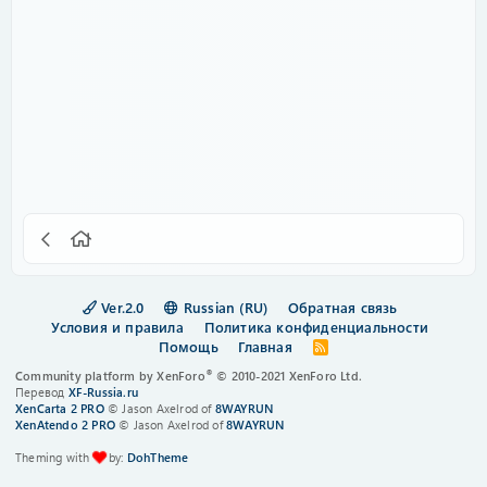
Ver.2.0
Russian (RU)
Обратная связь
Условия и правила
Политика конфиденциальности
Помощь
Главная
R
S
®
Community platform by XenForo
© 2010-2021 XenForo Ltd.
S
Перевод
XF-Russia.ru
XenCarta 2 PRO
© Jason Axelrod of
8WAYRUN
XenAtendo 2 PRO
© Jason Axelrod of
8WAYRUN
Theming with
by:
DohTheme