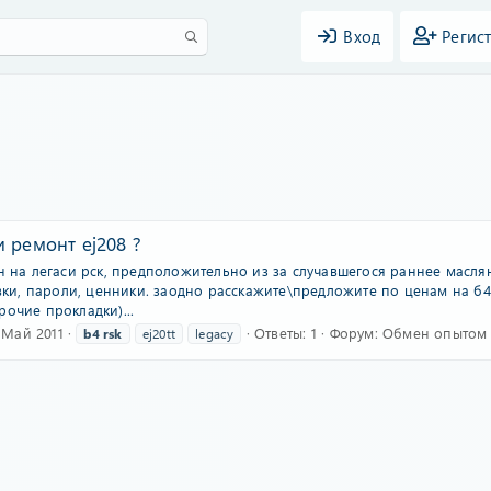
Вход
Регис
 ремонт ej208 ?
ун на легаси рск, предположительно из за случавшегося раннее масл
явки, пароли, ценники. заодно расскажите\предложите по ценам на б4 
очие прокладки)...
 Май 2011
Ответы: 1
Форум:
Обмен опытом (
b4
rsk
ej20tt
legacy