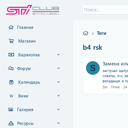
Главная
Теги
Магазин
b4 rsk
Барахолка
Замена или
S
Форум
застучал шат
советы, з\ч, 
вкладыши и пр
Календарь
Sin
Тема
24
Вики
Галерея
Ресурсы