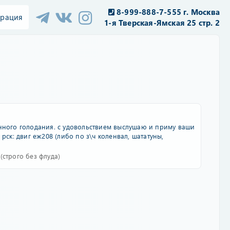
8-999-888-7-555 г. Москва
трация
1-я Тверская-Ямская 25 стр. 2
янного голодания. с удовольствием выслушаю и приму ваши
рск: двиг еж208 (либо по з\ч коленвал, шататуны,
строго без флуда)