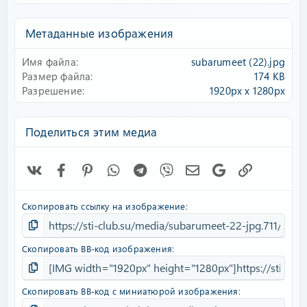
0
0
з
Метаданные изображения
в
ё
Имя файла
subarumeet (22).jpg
з
д
Размер файла
174 KB
Разрешение
1920px x 1280px
Поделиться этим медиа
Vk
Facebook
Pinterest
WhatsApp
Telegram
Viber
Электронная почта
Google
Ссылка
Скопировать ссылку на изображение
Скопировать BB-код изображения
Скопировать BB-код с миниатюрой изображения