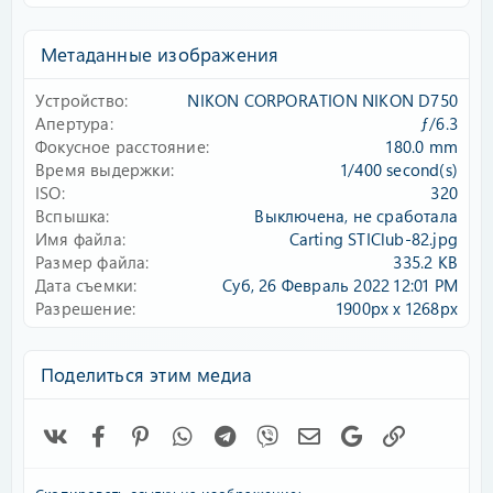
0
0
з
Метаданные изображения
в
ё
Устройство
NIKON CORPORATION NIKON D750
з
д
Апертура
ƒ/6.3
Фокусное расстояние
180.0 mm
Время выдержки
1/400 second(s)
ISO
320
Вспышка
Выключена, не сработала
Имя файла
Carting STIClub-82.jpg
Размер файла
335.2 KB
Дата съемки
Суб, 26 Февраль 2022 12:01 PM
Разрешение
1900px x 1268px
Поделиться этим медиа
Vk
Facebook
Pinterest
WhatsApp
Telegram
Viber
Электронная почта
Google
Ссылка