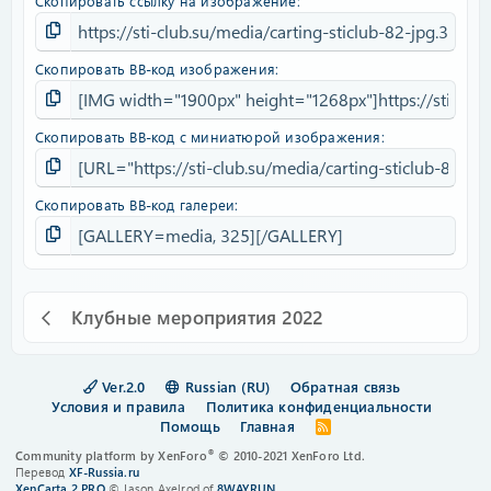
Скопировать ссылку на изображение
Скопировать BB-код изображения
Скопировать BB-код с миниатюрой изображения
Скопировать BB-код галереи
Клубные мероприятия 2022
Ver.2.0
Russian (RU)
Обратная связь
Условия и правила
Политика конфиденциальности
Помощь
Главная
R
S
®
Community platform by XenForo
© 2010-2021 XenForo Ltd.
S
Перевод
XF-Russia.ru
XenCarta 2 PRO
© Jason Axelrod of
8WAYRUN