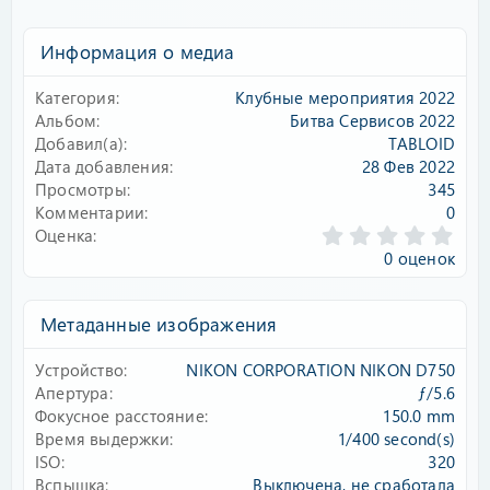
Информация о медиа
Категория
Клубные мероприятия 2022
Альбом
Битва Сервисов 2022
Добавил(а)
TABLOID
Дата добавления
28 Фев 2022
Просмотры
345
Комментарии
0
0
Оценка
.
0 оценок
0
0
з
Метаданные изображения
в
ё
Устройство
NIKON CORPORATION NIKON D750
з
д
Апертура
ƒ/5.6
Фокусное расстояние
150.0 mm
Время выдержки
1/400 second(s)
ISO
320
Вспышка
Выключена, не сработала