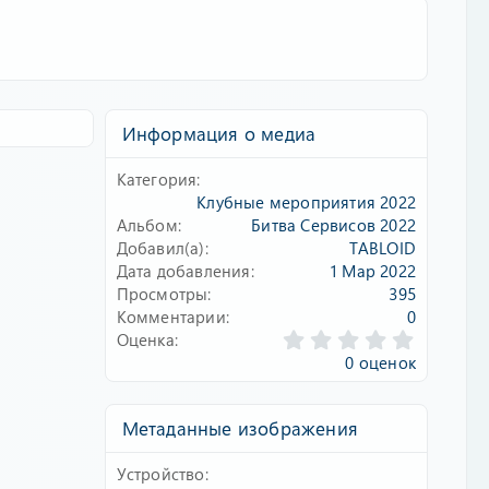
Информация о медиа
Категория
Клубные мероприятия 2022
Альбом
Битва Сервисов 2022
Добавил(а)
TABLOID
Дата добавления
1 Мар 2022
Просмотры
395
Комментарии
0
0
Оценка
.
0 оценок
0
0
з
Метаданные изображения
в
ё
Устройство
з