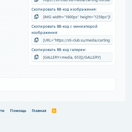
Скопировать BB-код изображения
Скопировать BB-код с миниатюрой
изображения
Скопировать BB-код галереи
сти
Помощь
Главная
R
S
S