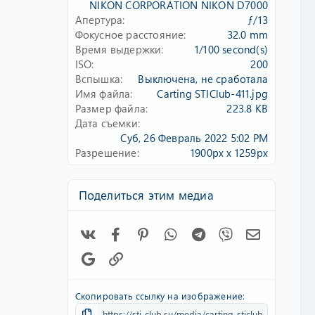
д
NIKON CORPORATION NIKON D7000
Апертура
ƒ/13
Фокусное расстояние
32.0 mm
Время выдержки
1/100 second(s)
ISO
200
Вспышка
Выключена, не сработала
Имя файла
Carting STIClub-411.jpg
Размер файла
223.8 KB
Дата съемки
Суб, 26 Февраль 2022 5:02 PM
Разрешение
1900px x 1259px
Поделиться этим медиа
Vk
Facebook
Pinterest
WhatsApp
Telegram
Viber
Электронн
Google
Ссылка
Скопировать ссылку на изображение