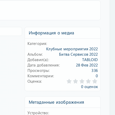
Информация о медиа
Категория
Клубные мероприятия 2022
Альбом
Битва Сервисов 2022
Добавил(а)
TABLOID
Дата добавления
28 Фев 2022
Просмотры
336
Комментарии
0
0
Оценка
.
0 оценок
0
0
з
Метаданные изображения
в
ё
Устройство
з