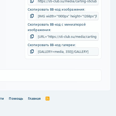
Скопировать BB-код изображения
Скопировать BB-код с миниатюрой
изображения
Скопировать BB-код галереи
сти
Помощь
Главная
R
S
S