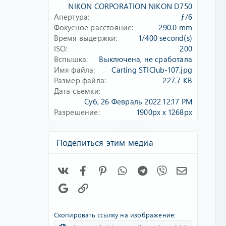
д
NIKON CORPORATION NIKON D750
Апертура
ƒ/6
Фокусное расстояние
290.0 mm
Время выдержки
1/400 second(s)
ISO
200
Вспышка
Выключена, не сработала
Имя файла
Carting STIClub-107.jpg
Размер файла
227.7 KB
Дата съемки
Суб, 26 Февраль 2022 12:17 PM
Разрешение
1900px x 1268px
Поделиться этим медиа
Vk
Facebook
Pinterest
WhatsApp
Telegram
Viber
Электронн
Google
Ссылка
Скопировать ссылку на изображение