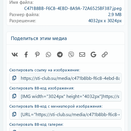
Имя файла
з
д
C471B8BB-F6C8-4EBD-8A9A-72A6525BF387.jpeg
Размер файла
2.9 MB
Разрешение
4032px x 3024px
Поделиться этим медиа
Vk
Facebook
Pinterest
WhatsApp
Telegram
Viber
Электронная почта
Google
Ссылка
Скопировать ссылку на изображение
Скопировать BB-код изображения
Скопировать BB-код с миниатюрой изображения
Скопировать BB-код галереи