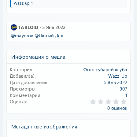
Wazz_up 1
TABLOID
5 Янв 2022
@mayorov
@Лютый Дед
Информация о медиа
Категория
Фото субарей клуба
Добавил(а)
Wazz_Up
Дата добавления
5 Янв 2022
Просмотры
907
Комментарии
1
0
Оценка
.
0 оценок
0
0
з
Метаданные изображения
в
ё