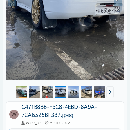
C471B8BB-F6C8-4EBD-8A9A-
72A6525BF387.jpeg
W
Wazz_Up
5 Янв 2022