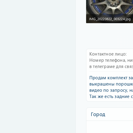
IMG_20220822_003224.jpg
207.1 KB · Просмотры: 325
Контактное лицо
Номер телефона, н
в телеграме для свя
Продам комплект за
выкрашены порошком
видео по запросу, 
Так же есть задние 
Город