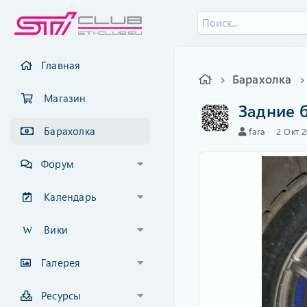
Главная
Барахолка
Магазин
Задние 
Барахолка
А
C
fara
2 Окт 
в
r
т
e
Форум
о
a
р
t
i
Календарь
o
n
Вики
d
a
t
Галерея
e
Ресурсы