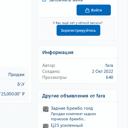
Войти
У Вас ещё нет учётной записи?
Зарегистрируйтесь
Информация
Автор
fara
Создано
2 Окт 2022
Продам
Просмотры
640
Б\У
"25,000.00" ₽
Другие объявления от fara
Задние брембо голд
Продам комплект задних
тормозов брембо...
Ej25 усиленный