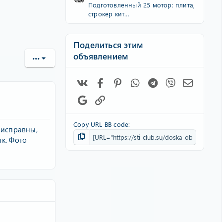
Подготовленный 25 мотор: плита,
строкер кит...
Поделиться этим
объявлением
•••
Vk
Facebook
Pinterest
WhatsApp
Telegram
Viber
Электро
Google
Ссылка
Copy URL BB code
 исправны,
к. Фото