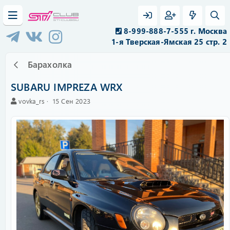
8-999-888-7-555 г. Москва
1-я Тверская-Ямская 25 стр. 2
Барахолка
SUBARU IMPREZA WRX
А
C
vovka_rs
15 Сен 2023
в
r
т
e
о
a
р
t
i
o
n
d
a
t
e