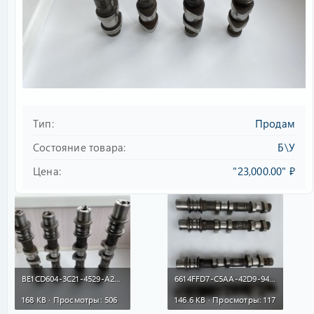
Тип
Продам
Состояние товара
Б\У
Цена
"23,000.00" ₽
BE1CD604-3C21-4529-A255-D47D40A9A8F9.jpeg
6614FFD7-C5AA-42D9-94B2-4E9B758E24F5.jpeg
168 KB · Просмотры: 506
146.6 KB · Просмотры: 117