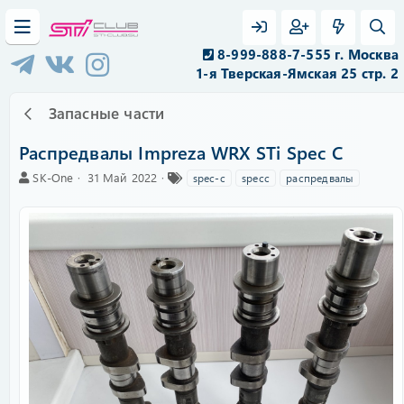
8-999-888-7-555 г. Москва
1-я Тверская-Ямская 25 стр. 2
Запасные части
Распредвалы Impreza WRX STi Spec C
А
C
Т
SK-One
31 Май 2022
spec-c
specc
распредвалы
в
r
е
т
e
г
о
a
и
р
t
i
o
n
d
a
t
e